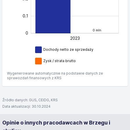
0.1
0 mln
0
2023
L
Dochody netto ze sprzedaży
Zysk / strata brutto
Wygenerowane automatycznie na podstawie danych ze
sprawozdań finansowych z KRS
Źródło danych: GUS, CEIDG, KRS
Data aktualizacji: 30.10.2024
Opinie o innych pracodawcach w Brzegu i