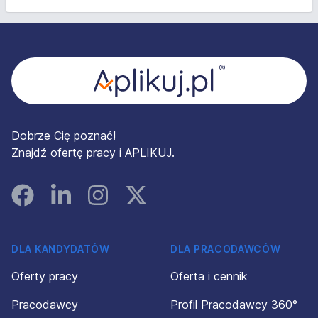
Stopka
Dobrze Cię poznać!
Znajdź ofertę pracy i APLIKUJ.
Facebook
Linked In
Instagram
Instagram
DLA KANDYDATÓW
DLA PRACODAWCÓW
Oferty pracy
Oferta i cennik
Pracodawcy
Profil Pracodawcy 360°