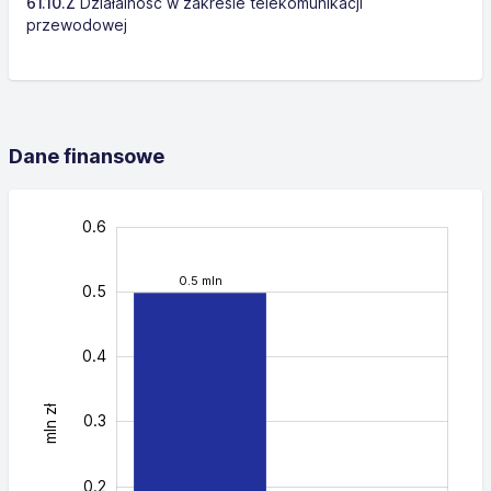
61.10.Z
Działalność w zakresie telekomunikacji
przewodowej
Dane finansowe
-0.05
0.05
0.25
0.35
0.15
-0.2
-0.1
0.7
0.6
0.5 mln
0.5
0.4
mln zł
0.05
0.3
0.2