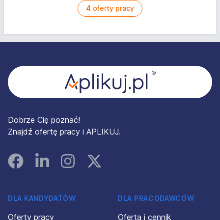
4
oferty pracy
Stopka
Dobrze Cię poznać!
Znajdź ofertę pracy i APLIKUJ.
Facebook
Linked In
Instagram
Instagram
DLA KANDYDATÓW
DLA PRACODAWCÓW
Oferty pracy
Oferta i cennik