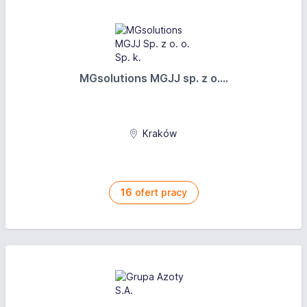
zarejestrowanych w urzędzie pracy: nie
Oferujemy
Wynagrodzenie brutto: od 6 000 PLN
MGsolutions MGJJ sp. z o....
System wynagrodzenia: Czasowy ze stawką
miesięczną
Kraków
16
ofert pracy