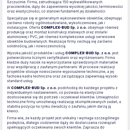
Szczucinie. Firma, zatrudniająca 150 wykwalifikowanych
pracowników, dąży do zapewnienia wysokiej jakości, terminowości
oraz elastyczności, co stanowi fundament jej działalności.
Specjalizuje się w generalnym wykonawstwie obiektów, obejmując
zarówno roboty ogólnobudowlane, wykończeniowe, jak i
instalacyjne. Oferta
COMPLEX-BUD
Sp. z o.o.
obejmuje również
produkcję oraz montaż konstrukcji stalowych oraz stolarki
aluminiowej i PVC, jak również kompleksowe usługi serwisowe
obiektów budowlanych. Realizacje firmy cechują się zarówno
solidnością, jak i nowoczesnością.
Wysoka jakość produktów i usług
COMPLEX-BUD
Sp. z o.o.
jest
potwierdzona licznymi certyfikatami oraz wyróżnieniami. Firma
kładzie duży nacisk na wykorzystanie sprawdzonych materiałów
oraz współpracę z zaufanymi partnerami. W procesie realizacji
projektów stosuje nowoczesne wyposażenie techniczne, a jej
fachowa kadra techniczna oraz zarządzająca zapewniają wysoki
standard usług.
W
COMPLEX-BUD
Sp. z o.o.
podchodzą do każdego projektu z
indywidualnym nastawieniem, co pozwala na elastyczne
dostosowanie się do potrzeb i oczekiwań klientów. Umiejętności
techniczne firmy umożliwiają realizację skomplikowanych zadań, a
stabilna pozycja na rynku świadczy o zaufaniu, jakim darzą ją
klienci.
Firma wie, że każdy projekt jest unikalny i wymaga szczególnego
podejścia, dlatego codziennie dąży do dostarczania rozwiązań
spełniających oczekiwania swoich klientów. Zaprasza do