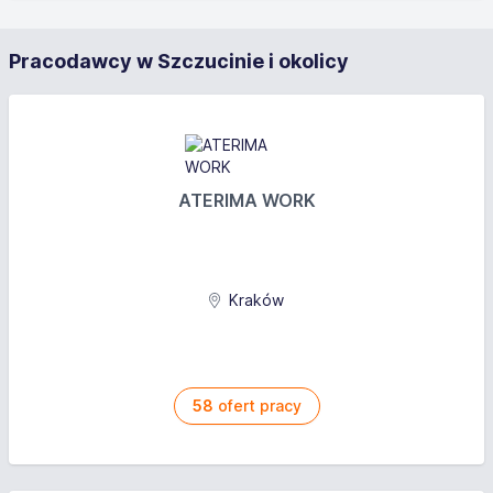
Zakres obowiązków
Pracodawcy w Szczucinie i okolicy
Umowa o pracę na okres próbny
Wymagania
Wykształcenie: zasadnicze branżowe,zasadnicze
ATERIMA WORK
zawodowe
Uprawnienia: umiejętność czytania rysunku
technicznego,chęć do pracy
Inne wymagania: Wykształcnie zawodowe lub
Kraków
średnie, umiejętność czytania rysunku
technicznego, chęć do pracy, mile widziane
doświadczenie przy produkcji i montażu stolarki
aluminiowej, obsługa elektronarzędzi, podstawowa
58
ofert pracy
wiedza techniczna. Praca w godz. 7.00-15.00.
Zatrudnienie od zaraz.
Przeznaczone wyłącznie dla osób