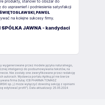
re produkty, stanowi to obszar do
o usprawnień i podniesienia satysfakcji
 ŚWIĘTOSŁAWSKI, PAWEŁ
wać na kolejne sukcesy firmy.
I
SPÓŁKA JAWNA
- kandydaci
tały wygenerowane przez modele języka naturalnego,
ucznej inteligencji do podsumowywania tekstów, na
rnecie. Nie zostały one zweryfikowane przez redakcję
ich autorach. Wydawca portalu Aplikuj.pl nie bierze
isywana firma (tutaj: ICB PHARMA TOMASZ
I sp. j.) może wyłączyć dowolną sekcję z opiniami
ę edytować profil"). Data aktualizacji: 25.05.2024