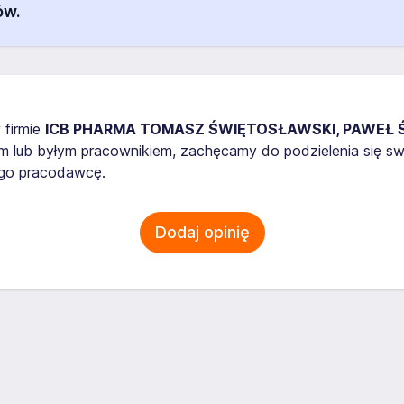
ów.
 firmie
ICB PHARMA TOMASZ ŚWIĘTOSŁAWSKI, PAWEŁ ŚW
nym lub byłym pracownikiem, zachęcamy do podzielenia się 
ego pracodawcę.
Dodaj opinię