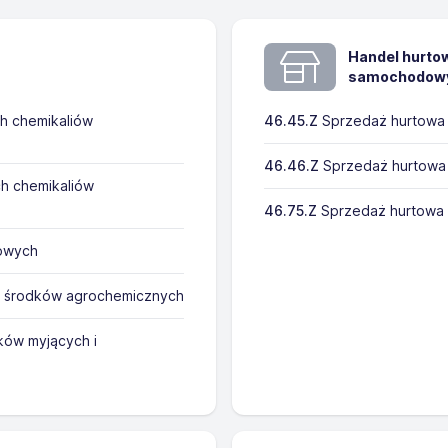
Handel hurtow
samochodowyc
h chemikaliów
46.45.Z
Sprzedaż hurtowa 
46.46.Z
Sprzedaż hurtowa
h chemikaliów
46.75.Z
Sprzedaż hurtowa
owych
h środków agrochemicznych
ków myjących i