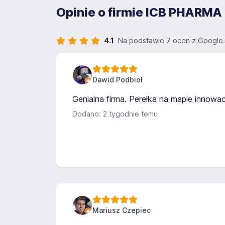
Opinie o firmie ICB PHA
4.1
Na podstawie
7
ocen z Google.
Dawid Podbioł
Genialna firma. Perełka na mapie innowacj
Dodano: 2 tygodnie temu
Mariusz Czepiec