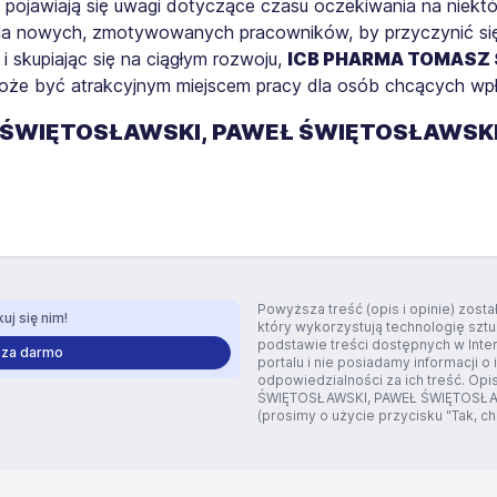
pojawiają się uwagi dotyczące czasu oczekiwania na niektó
a nowych, zmotywowanych pracowników, by przyczynić się d
i skupiając się na ciągłym rozwoju,
ICB PHARMA TOMASZ
że być atrakcyjnym miejscem pracy dla osób chcących wpły
 ŚWIĘTOSŁAWSKI, PAWEŁ ŚWIĘTOSŁAWSK
Powyższa treść (opis i opinie) zos
uj się nim!
który wykorzystują technologię szt
podstawie treści dostępnych w Inte
 za darmo
portalu i nie posiadamy informacji o 
odpowiedzialności za ich treść. Op
ŚWIĘTOSŁAWSKI, PAWEŁ ŚWIĘTOSŁAWSK
(prosimy o użycie przycisku "Tak, chc