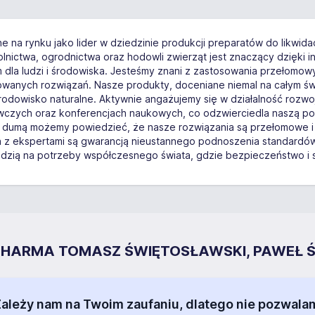
 na rynku jako lider w dziedzinie produkcji preparatów do likwida
rolnictwa, ogrodnictwa oraz hodowli zwierząt jest znaczący dzięk
la ludzi i środowiska. Jesteśmy znani z zastosowania przełomowych
wanych rozwiązań. Nasze produkty, doceniane niemal na całym świ
rodowisko naturalne. Aktywnie angażujemy się w działalność rozwo
awczych oraz konferencjach naukowych, co odzwierciedla naszą po
Z dumą możemy powiedzieć, że nasze rozwiązania są przełomowe i
ca z ekspertami są gwarancją nieustannego podnoszenia standardów
dzią na potrzeby współczesnego świata, gdzie bezpieczeństwo i 
CB PHARMA TOMASZ ŚWIĘTOSŁAWSKI, PAWEŁ Ś
 Zależy nam na Twoim zaufaniu, dlatego nie pozw