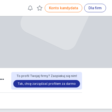
Konto kandydata
Dla firm
A TOMASZ ŚWIĘTOSŁAWSKI, PAWEŁ ŚWIĘTOSŁAWSKI sp. j. opinie
To profil Twojej firmy? Zaopiekuj się nim!
Tak, chcę zarządzać profilem za darmo