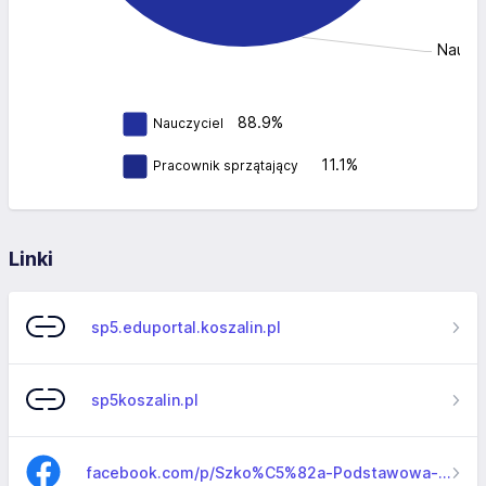
Nauczy
88.9%
Nauczyciel
11.1%
Pracownik sprzątający
Linki
sp5.eduportal.koszalin.pl
sp5koszalin.pl
facebook.com/p/Szko%C5%82a-Podstawowa-nr-5-im-Unicef-w-Koszalinie-100063741094696