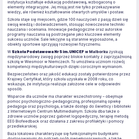
instytucja kształtuje edukację podstawową, wzbogaconą o
elementy integracyjne. Jej misją jest nie tylko przekazywanie
wiedzy, ale również kształtowanie otwartych umysłów i postaw.
Szkoła staje się miejscem, gdzie 100 nauczycieli z pasją dzieli się
swoją wiedzą i doświadczeniem, stosując nowoczesne techniki
nauczania i oceniania. Innowacje pedagogiczne oraz autorskie
programy nauczania są postrzegane jako kluczowe elementy
sukcesu uczniów. Sale lekcyjne są starannie wyposażone, a
obiekty sportowe sprzyjają rozwojowi fizycznemu.
W
Szkoła Podstawowa Nr 5 im. UNICEF
w Malborku
zyskują
międzynarodowy zasięg poprzez bliskie kontakty z zaprzyjaźnioną
szkołą w Wiesmoor w Niemczech. To umożliwia uczniom rozwój
kompetencji międzykulturowych dzięki corocznym wymianom.
Bezpieczeństwo oraz jakość edukacji zostały potwierdzone przez
Krajowy Certyfikat, który szkoła uzyskała w 2008 roku, co
wskazuje, że instytucja realizuje założone cele w odpowiedni
sposób.
Wsparcie dla uczniów ma charakter wszechstronny – obejmuje
pomoc psychologiczno-pedagogiczną, profesjonalną opiekę
pedagoga oraz psychologa, a także dostęp do świetlicy i biblioteki
z Internetowym Centrum Multimedialnym. Szkoła dba także o
zdrowie uczniów poprzez gabinet logopedyczny, terapię metodą
EEG Biofeedback oraz działania z zakresu profilaktyki i pomocy
przedlekarskiej.
Baza lokalowa charakteryzuje się funkcjonalnymi budynkami
dostosowanymi do potrzeb osób niepełnosprawnych, a także