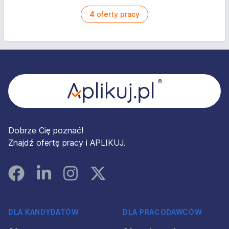
4
oferty pracy
Stopka
Dobrze Cię poznać!
Znajdź ofertę pracy i APLIKUJ.
Facebook
Linked In
Instagram
Instagram
DLA KANDYDATÓW
DLA PRACODAWCÓW