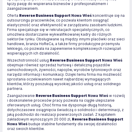
łączy pasję do wspierania biznesów z profesjonalizmem i
zaangażowaniem.
Oferta
Reverse Business Support
Nowa Wieś
koncentruje się na
outsourcingu pracowników, co pozwala klientom osiągnąć
elastyczność oraz efektywność w zarządzaniu zasobami ludzkimi.
Firma specjalizuje się w rekrutacjach specjalistycznych, co
umożliwia dostarczanie wykwalifikowanej kadry do różnych
sektorów rynku. Obsługiwane są między innymi placówki oraz sieci
handlowe, branża HoReCa, a także firmy produkcyjne przemysłu
lekkiego, co pozwala na zapewnienie kompleksowych rozwiązań
wspierających ich działalność.
Wszechstronność usług
Reverse Business Support
Nowa Wieś
obejmuje również sprzedaż hurtową i detaliczną pojazdów
samochodowych, żywności, napojów, wyrobów tytoniowych oraz
narzędzi informacji i komunikacji. Dzięki temu firma ma możliwość
sprostania oczekiwaniom nawet najbardziej wymagających
klientów, którzy poszukują wysokiej jakości usług oraz solidnego
partnera.
Zaangażowanie
Reverse Business Support
Nowa Wieś
w rozwój
i doskonalenie procesów pracy pozwala na ciągłe ulepszanie
oferowanych usług. Choć firma nie dysponuje długą historią,
dotychczasowe osiągnięcia świadczą o solidności i determinacji, z
jaką podchodzi do realizacji powierzonych zadań. Z kapitałem
zakładowym wynoszącym 20 000 zł,
Reverse Business Support
Nowa Wieś
buduje stabilne fundamenty dla swojej działalności
oraz swoich klientów.