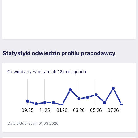
Statystyki odwiedzin profilu pracodawcy
Odwiedziny w ostatnich 12 miesiącach
-20
-10
30
-5
20
20
10
0
09.25
11.25
01.26
03.26
L
05.26
07.26
Data aktualizacji: 01.08.2026