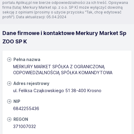
portalu Aplikuj.pl nie bierze odpowiedzialności za ich treść. Opisywana
firma (tutaj: Merkury Market sp. z o.o. SP K) może wyłączyć dowolną
sekcję z opiniami (prosimy o użycie przycisku "Tak, chcę edytować
profil"). Data aktualizacji: 05.04.2024
Dane firmowe i kontaktowe Merkury Market Sp
ZOO SP K
Pełna nazwa
MERKURY MARKET SPÓŁKA Z OGRANICZONĄ
ODPOWIEDZIALNOŚCIĄ SPÓŁKA KOMANDYTOWA
Adres rejestrowy
ul. Feliksa Czajkowskiego 51 38-400 Krosno
NIP
6842255436
REGON
371007032