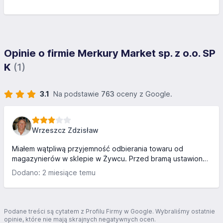
Opinie o firmie Merkury Market sp. z o.o. SP
K
(1)
3.1
Na podstawie
763
oceny z Google.
Wrzeszcz Zdzisław
Miałem wątpliwą przyjemność odbierania towaru od
magazynierów w sklepie w Żywcu. Przed bramą ustawiony
betonowy pachołek żeby żaden kierowca nie śmiał
Dodano: 2 miesiące temu
podjechać bliżej niż 2m od drzwi, na pytanie klientki czy
można podjechać wózkiem bliżej, usłyszeliśmy wykład od
magazyniera że nie można wyjeżdżać na bruk wózkiem bo
kostki się psują a do tego wózek jest drogi i może się
Podane treści są cytatem z Profilu Firmy w Google. Wybraliśmy ostatnie
zepsuć. Tak więc kobieta która kupiła płytki musiała je
opinie, które nie mają skrajnych negatywnych ocen.