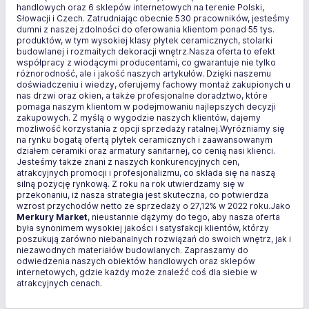
handlowych oraz 6 sklepów internetowych na terenie Polski,
Słowacji i Czech. Zatrudniając obecnie 530 pracowników, jesteśmy
dumni z naszej zdolności do oferowania klientom ponad 55 tys.
produktów, w tym wysokiej klasy płytek ceramicznych, stolarki
budowlanej i rozmaitych dekoracji wnętrz.Nasza oferta to efekt
współpracy z wiodącymi producentami, co gwarantuje nie tylko
różnorodność, ale i jakość naszych artykułów. Dzięki naszemu
doświadczeniu i wiedzy, oferujemy fachowy montaż zakupionych u
nas drzwi oraz okien, a także profesjonalne doradztwo, które
pomaga naszym klientom w podejmowaniu najlepszych decyzji
zakupowych. Z myślą o wygodzie naszych klientów, dajemy
możliwość korzystania z opcji sprzedaży ratalnej.Wyróżniamy się
na rynku bogatą ofertą płytek ceramicznych i zaawansowanym
działem ceramiki oraz armatury sanitarnej, co cenią nasi klienci.
Jesteśmy także znani z naszych konkurencyjnych cen,
atrakcyjnych promocji i profesjonalizmu, co składa się na naszą
silną pozycję rynkową. Z roku na rok utwierdzamy się w
przekonaniu, iż nasza strategia jest skuteczna, co potwierdza
wzrost przychodów netto ze sprzedaży o 27,12% w 2022 roku.Jako
Merkury Market
, nieustannie dążymy do tego, aby nasza oferta
była synonimem wysokiej jakości i satysfakcji klientów, którzy
poszukują zarówno niebanalnych rozwiązań do swoich wnętrz, jak i
niezawodnych materiałów budowlanych. Zapraszamy do
odwiedzenia naszych obiektów handlowych oraz sklepów
internetowych, gdzie każdy może znaleźć coś dla siebie w
atrakcyjnych cenach.