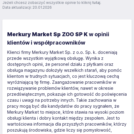
Jeżeli chcesz zobaczyć wszystkie opinie to kliknij
tutaj
.
razem z kierowcą podnosić z ziemi i wkładać do
Data aktualizacji: 20.01.2026
samochodu, jak by nie mo...
Merkury Market Sp ZOO SP K
w opinii
klientów i współpracowników
Klienci firmy Merkury Market Sp. z o.o. Sp. k. doceniają
przede wszystkim wyjątkową obsługę. Wynika z
dostępnych opinii, że personel działu z płytkami oraz
obsługa magazynu dołożyły wszelkich starań, aby pomóc
klientom w trudnych sytuacjach, co jest kluczową cechą
wyróżniającą tę firmę. Zaangażowanie pracowników w
rozwiązywanie problemów klientów, nawet w okresie
przedświątecznym, pokazuje ich gotowość do poświęcenia
czasu i uwagi na potrzeby innych. Takie zachowania w
pracy mogą być dla kandydatów do pracy sygnałem, że
Merkury Market to miejsce, które stawia na wysoki poziom
obsługi klienta i dobry kontakt między zespołem. Jest to
wartościowa informacja dla przyszłych pracowników, którzy
poszukują środowiska, gdzie liczy się pomysłowość,