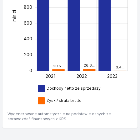
800
mln zł
1,000
600
400
200
26.6…
20.5…
3.4…
0
2021
2022
L
2023
Dochody netto ze sprzedaży
Zysk / strata brutto
Wygenerowane automatycznie na podstawie danych ze
sprawozdań finansowych z KRS