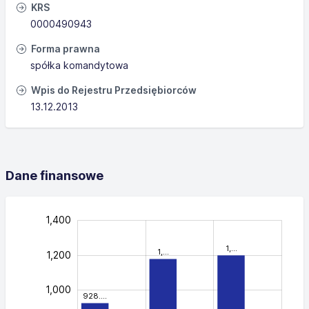
KRS
0000490943
Forma prawna
spółka komandytowa
Wpis do Rejestru Przedsiębiorców
13.12.2013
Dane finansowe
1,600
-400
-200
-100
500
700
900
300
100
1,400
1,…
1,…
1,200
1,000
928.…