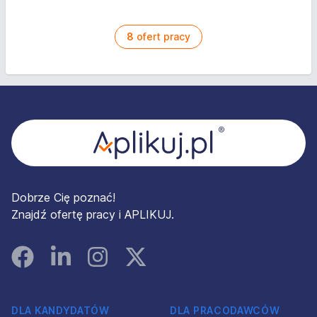
8
ofert pracy
Stopka
Dobrze Cię poznać!
Znajdź ofertę pracy i APLIKUJ.
Facebook
Linked In
Instagram
Instagram
DLA KANDYDATÓW
DLA PRACODAWCÓW