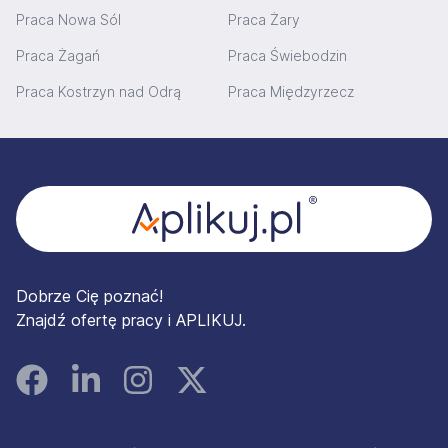
Praca Nowa Sól
Praca Żary
Praca Żagań
Praca Świebodzin
Praca Kostrzyn nad Odrą
Praca Międzyrzecz
Stopka
Dobrze Cię poznać!
Znajdź ofertę pracy i APLIKUJ.
Facebook
Linked In
Instagram
Instagram