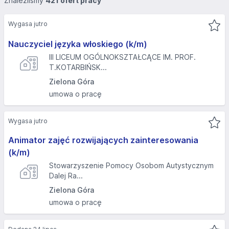
Znaleźliśmy
421 ofert pracy
Wygasa jutro
Nauczyciel języka włoskiego (k/m)
III LICEUM OGÓLNOKSZTAŁCĄCE IM. PROF.
T.KOTARBIŃSK...
Zielona Góra
umowa o pracę
Wygasa jutro
Animator zajęć rozwijających zainteresowania
(k/m)
Stowarzyszenie Pomocy Osobom Autystycznym
Dalej Ra...
Zielona Góra
umowa o pracę