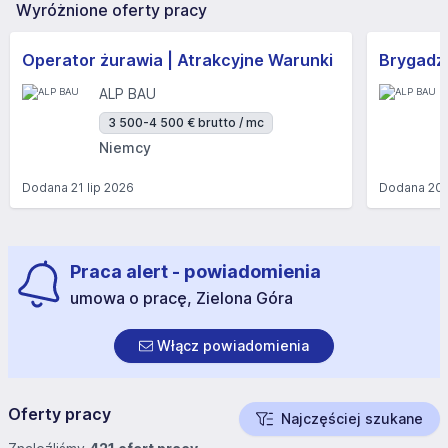
Wyróżnione oferty pracy
Operator żurawia | Atrakcyjne Warunki
Brygadzi
ALP BAU
3 500-4 500 € brutto / mc
Niemcy
Dodana
21 lip 2026
Dodana
20 
Praca alert - powiadomienia
umowa o pracę, Zielona Góra
Włącz powiadomienia
Oferty pracy
Najczęściej szukane