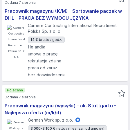
Dodana 7 sierpnia
Pracownik magazynu (K/M) - Sortowanie paczek w
DHL - PRACA BEZ WYMOGU JĘZYKA
Carriere Contracting International Recruitment
Polska Sp. z o. o.
14 €
brutto / godz.
Holandia
umowa o pracę
rekrutacja zdalna
praca od zaraz
bez doświadczenia
Polecana
Dodana 7 sierpnia
Pracownik magazynu (wysyłki) - ok. Stuttgartu -
Najlepsza oferta (m/k/d)
German Work sp. z o.o.
3 000-3 100 €
netto / mies.
(zal. od umowy)