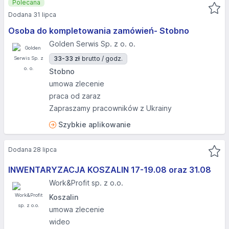
Polecana
Dodana 31 lipca
Osoba do kompletowania zamówień- Stobno
Golden Serwis Sp. z o. o.
33-33 zł
brutto / godz.
Stobno
umowa zlecenie
praca od zaraz
Zapraszamy pracowników z Ukrainy
Szybkie aplikowanie
Dodana 28 lipca
INWENTARYZACJA KOSZALIN 17-19.08 oraz 31.08​
Work&Profit sp. z o.o.
Koszalin
umowa zlecenie
wideo