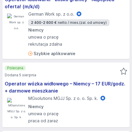
oferta! (m/k/d)
German Work sp. z o.o.
2 400-2 600 €
netto / mies.
(zal. od umowy)
Niemcy
umowa o pracę
rekrutacja zdalna
Szybkie aplikowanie
Polecana
Dodana 5 sierpnia
Operator wózka widłowego – Niemcy – 17 EUR/godz.
+ darmowe mieszkanie
MGsolutions MGJJ Sp. z o. o. Sp. k.
Niemcy
umowa o pracę
praca od zaraz