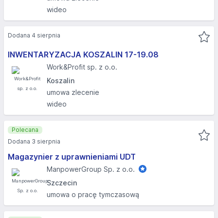
wideo
Dodana 4 sierpnia
INWENTARYZACJA KOSZALIN 17-19.08​
Work&Profit sp. z o.o.
Koszalin
umowa zlecenie
wideo
Polecana
Dodana 3 sierpnia
Magazynier z uprawnieniami UDT
ManpowerGroup Sp. z o.o.
Szczecin
umowa o pracę tymczasową