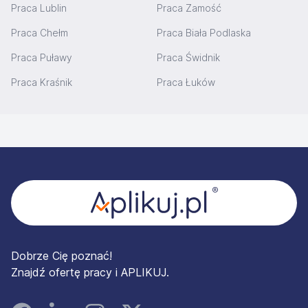
Praca Lublin
Praca Zamość
Praca Chełm
Praca Biała Podlaska
Praca Puławy
Praca Świdnik
Praca Kraśnik
Praca Łuków
Stopka
Dobrze Cię poznać!
Znajdź ofertę pracy i APLIKUJ.