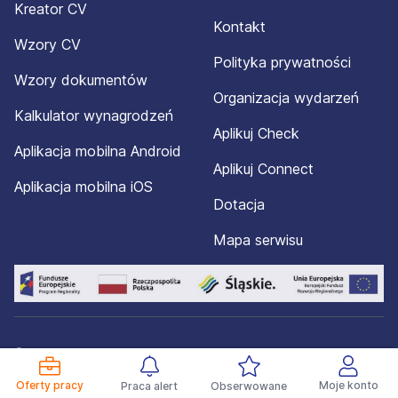
Kreator CV
Kontakt
Wzory CV
Polityka prywatności
Wzory dokumentów
Organizacja wydarzeń
Kalkulator wynagrodzeń
Aplikuj Check
Aplikacja mobilna Android
Aplikuj Connect
Aplikacja mobilna iOS
Dotacja
Mapa serwisu
© 2012-2026 Aplikuj.pl®. Wszelkie prawa zastrzeżone.
Oferty pracy
Moje konto
Praca alert
Obserwowane