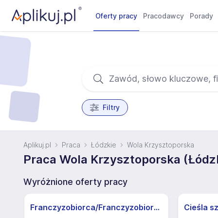
Oferty pracy
Pracodawcy
Porady
Filtry
Aplikuj.pl
Praca
Łódzkie
Wola Krzysztoporska
Praca Wola Krzysztoporska (Łódz
Wyróżnione oferty pracy
Franczyzobiorca/Franczyzobiorczyni sklepu Żabka
Cieśla s