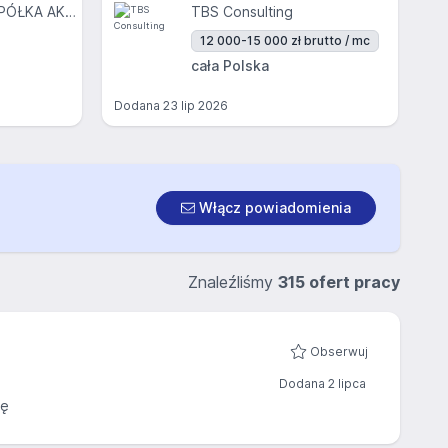
REKEEP POLSKA SPÓŁKA AKCYJNA
TBS Consulting
12 000-15 000 zł brutto / mc
cała Polska
Dodana
23 lip 2026
Włącz powiadomienia
Znaleźliśmy
315 ofert pracy
Obserwuj
Dodana 2 lipca
cę