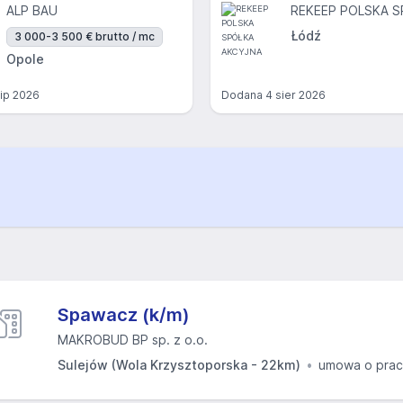
ALP BAU
Łódź
3 000-3 500 € brutto / mc
Opole
lip 2026
Dodana
4 sier 2026
Spawacz (k/m)
MAKROBUD BP sp. z o.o.
Sulejów (Wola Krzysztoporska - 22km)
umowa o pra