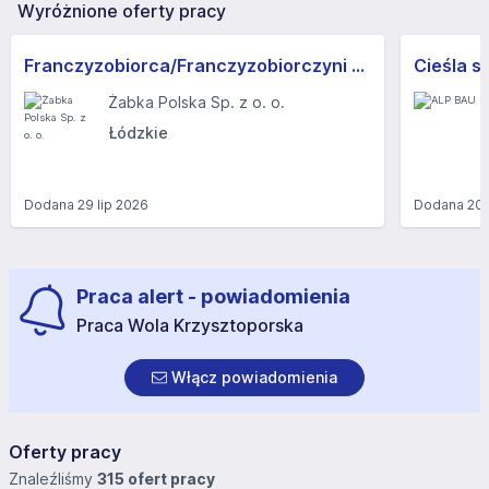
Wyróżnione oferty pracy
Franczyzobiorca/Franczyzobiorczyni sklepu Żabka
Cieśla s
Żabka Polska Sp. z o. o.
Łódzkie
Dodana
29 lip 2026
Dodana
20 
Praca alert - powiadomienia
Praca Wola Krzysztoporska
Włącz powiadomienia
Oferty pracy
Znaleźliśmy
315 ofert pracy