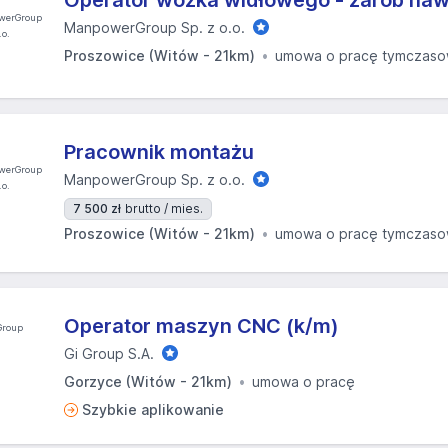
Operator wózka widłowego - zarób nawe
ManpowerGroup Sp. z o.o.
Proszowice (Witów - 21km)
umowa o pracę tymczas
Pracownik montażu
ManpowerGroup Sp. z o.o.
7 500 zł
brutto / mies.
Proszowice (Witów - 21km)
umowa o pracę tymczas
Operator maszyn CNC (k/m)
Gi Group S.A.
Gorzyce (Witów - 21km)
umowa o pracę
Szybkie aplikowanie