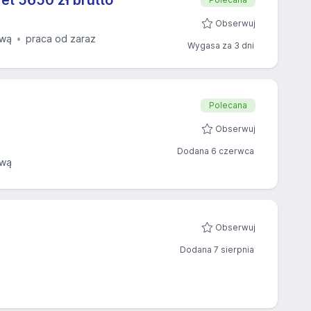
t 5650 zł brutto
Obserwuj
ową
praca od zaraz
Wygasa za 3 dni
Polecana
Obserwuj
Dodana 6 czerwca
ową
Obserwuj
Dodana 7 sierpnia