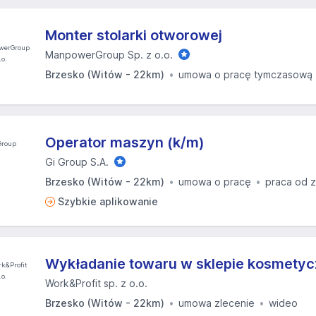
Monter stolarki otworowej
ManpowerGroup Sp. z o.o.
Brzesko (Witów - 22km)
umowa o pracę tymczasową
Operator maszyn (k/m)
Gi Group S.A.
Brzesko (Witów - 22km)
umowa o pracę
praca od 
Szybkie aplikowanie
Wykładanie towaru w sklepie kosmety
Work&Profit sp. z o.o.
Brzesko (Witów - 22km)
umowa zlecenie
wideo