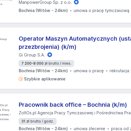
ManpowerGroup Sp. z o.o.
Bochnia (Witów - 24km)
umowa o pracę tymczasową
Operator Maszyn Automatycznych (usta
przezbrojenia) (k/m)
Gi Group S.A.
7 200-8 000 zł
brutto / mies.
Bochnia (Witów - 24km)
umowa o pracę
rekrutacja
Szybkie aplikowanie
Pracownik back office – Bochnia (k/m)
ZoltOs.pl Agencja Pracy Tymczasowej i Pośrednictwa Pr
31 zł
brutto / godz.
Bochnia (Witów - 24km)
umowa zlecenie
praca od 