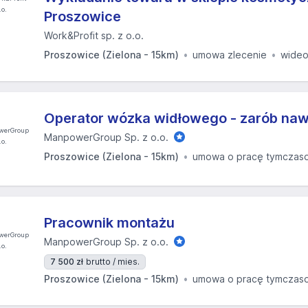
Proszowice
Work&Profit sp. z o.o.
Proszowice (Zielona - 15km)
umowa zlecenie
wide
Operator wózka widłowego - zarób nawe
ManpowerGroup Sp. z o.o.
Proszowice (Zielona - 15km)
umowa o pracę tymczas
Pracownik montażu
ManpowerGroup Sp. z o.o.
7 500 zł
brutto / mies.
Proszowice (Zielona - 15km)
umowa o pracę tymczas