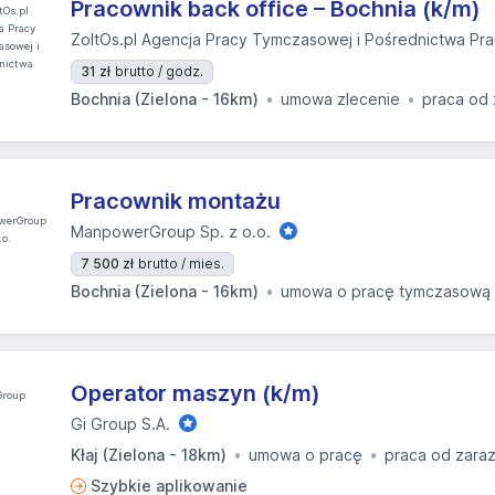
Pracownik back office – Bochnia (k/m)
ZoltOs.pl Agencja Pracy Tymczasowej i Pośrednictwa Pr
31 zł
brutto / godz.
Bochnia (Zielona - 16km)
umowa zlecenie
praca od 
Pracownik montażu
ManpowerGroup Sp. z o.o.
7 500 zł
brutto / mies.
Bochnia (Zielona - 16km)
umowa o pracę tymczasową
Operator maszyn (k/m)
Gi Group S.A.
Kłaj (Zielona - 18km)
umowa o pracę
praca od zara
Szybkie aplikowanie