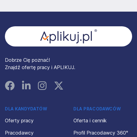
Stopka
Dobrze Cię poznać!
Znajdź ofertę pracy i APLIKUJ.
Facebook
Linked In
Instagram
Instagram
DLA KANDYDATÓW
DLA PRACODAWCÓW
Oferty pracy
Oferta i cennik
Pracodawcy
Profil Pracodawcy 360°