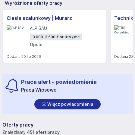
Wyróżnione oferty pracy
Cieśla szalunkowy | Murarz
Technik/I
ALP BAU
3 000-3 500 € brutto / mc
Opole
Dodana
20 lip 2026
Dodana
23 
Praca alert - powiadomienia
Praca Wipsowo
Włącz powiadomienia
Oferty pracy
Znaleźliśmy
451 ofert pracy