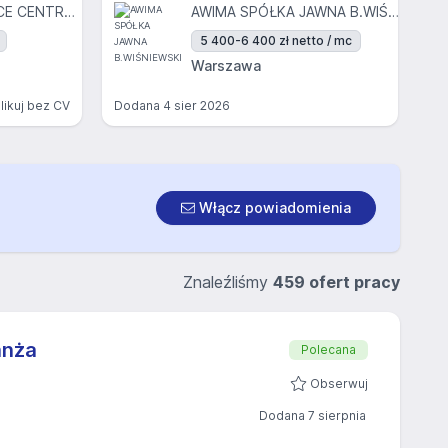
OTTO WORK FORCE CENTRAL EUROPE SP. Z O.O.
AWIMA SPÓŁKA JAWNA B.WIŚNIEWSKI
5 400-6 400 zł netto / mc
Warszawa
likuj bez CV
Dodana
4 sier 2026
Włącz powiadomienia
Znaleźliśmy
459 ofert pracy
anża
Polecana
Obserwuj
Dodana 7 sierpnia