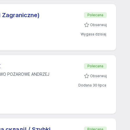
i Zagraniczne)
Polecana
Obserwuj
Wygasa dzisiaj
Ż
Polecana
TWO POŻAROWE ANDRZEJ
Obserwuj
Dodana 30 lipca
 складі! / Szybki
Polecana