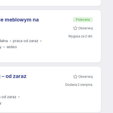
pie meblowym na
Polecana
Obserwuj
Wygasa za 2 dni
dalna
praca od zaraz
y
wideo
 – od zaraz
Obserwuj
Dodana 2 sierpnia
a od zaraz
y