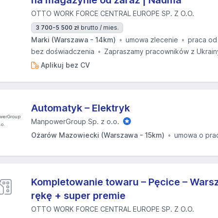
na magazynie od zaraz | Nadma
OTTO WORK FORCE CENTRAL EUROPE SP. Z O.O.
3 700-5 500 zł
brutto / mies.
Marki (Warszawa - 14km)
umowa zlecenie
praca od
bez doświadczenia
Zapraszamy pracowników z Ukrain
Aplikuj bez CV
Automatyk – Elektryk
ManpowerGroup Sp. z o.o.
Ożarów Mazowiecki (Warszawa - 15km)
umowa o pra
Kompletowanie towaru – Pęcice – Wars
rękę + super premie
OTTO WORK FORCE CENTRAL EUROPE SP. Z O.O.