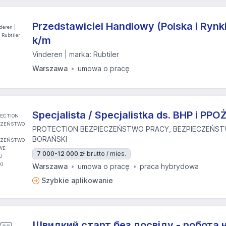
Przedstawiciel Handlowy (Polska i Rynk
k/m
Vinderen | marka: Rubtiler
Warszawa
umowa o pracę
Specjalista / Specjalistka ds. BHP i PPO
PROTECTION BEZPIECZEŃSTWO PRACY, BEZPIECZEŃS
BORAŃSKI
7 000-12 000 zł
brutto / mies.
Warszawa
umowa o pracę
praca hybrydowa
Szybkie aplikowanie
Швидкий старт без досвіду - робота на