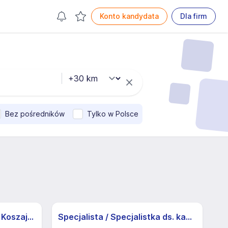
Konto kandydata
Dla firm
Bez pośredników
Tylko w Polsce
Zlecenie na magazynie w Koszajcu! Bezpłatny dojazd Warszawa - Pruszków!!
Specjalista / Specjalistka ds. kadr z doświadczeniem - Warszawa – Falenica, dzielnica Wawer