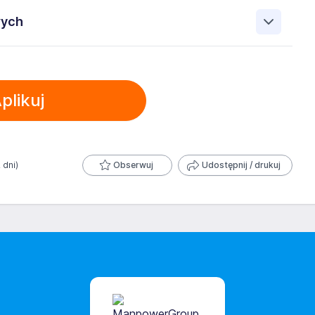
up Sp. z o.o. 00-838 Warszawa ul. Prosta 68, NIP:
wych
elu rekrutacji przez Administratora. Wiem, że przysługują
oich danych, prawo do ich sprostowania, prawo do
obowych przez ManpowerGroup Sp. z o.o. 00-838
ania, prawo do wniesienia sprzeciwu oraz prawo do
h w załączonych dokumentach aplikacyjnych (w tym
zetwarzania danych osobowych, znajduje się w Polityce
plikuj
 jest dobrowolna i może być w każdym czasie wycofana.
 danych osobowych zawartych w załączonych
trzeby przyszłych rekrutacji przez okres 12 miesięcy.
 wycofana.
 dni)
Obserwuj
Udostępnij / drukuj