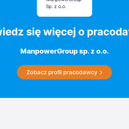
iedz się więcej o pracod
ManpowerGroup sp. z o.o.
Zobacz profil pracodawcy