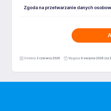
Administratorem danych osobowych jest ManpowerGro
Zgoda na przetwarzanie danych osobo
5262493733. Moje dane osobowe przetwarzane są w c
mi następujące prawa: prawo żądania dostępu do sw
Wyrażam zgodę na przetwarzanie moich danych os
usunięcia danych, prawo do ograniczenia przetwarz
Warszawa ul. Prosta 68, NIP: 5262493733 zawartyc
przenoszenia danych. Więcej informacji na temat pr
A
wizerunku), na potrzeby bieżącej rekrutacji. Zgoda
Prywatności Administratora.
Dodatkowo wyrażam zgodę na przetwarzanie moich
dokumentach aplikacyjnych (w tym wizerunku), na po
Zgoda jest dobrowolna i może być w każdym czasie
Dodana
3 czerwca 2026
Wygasa
9 sierpnia 2026
(za 2