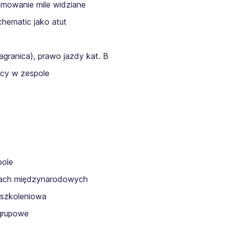
amowanie mile widziane
hematic jako atut
ranica), prawo jazdy kat. B
acy w zespole
pole
ektach międzynarodowych
 szkoleniowa
grupowe