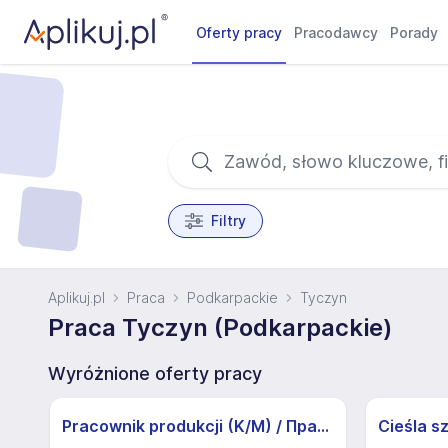
Oferty pracy
Pracodawcy
Porady
Filtry
Aplikuj.pl
Praca
Podkarpackie
Tyczyn
Praca Tyczyn (Podkarpackie)
Wyróżnione oferty pracy
Pracownik produkcji (K/M) / Працівники продукції Huber-Suhner (K/M)
Cieśla s