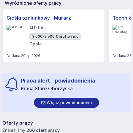
Wyróżnione oferty pracy
Cieśla szalunkowy | Murarz
Technik/I
ALP BAU
3 000-3 500 € brutto / mc
Opole
Dodana
20 lip 2026
Dodana
23 
Praca alert - powiadomienia
Praca Stare Oborzyska
Włącz powiadomienia
Oferty pracy
Znaleźliśmy
266 ofert pracy