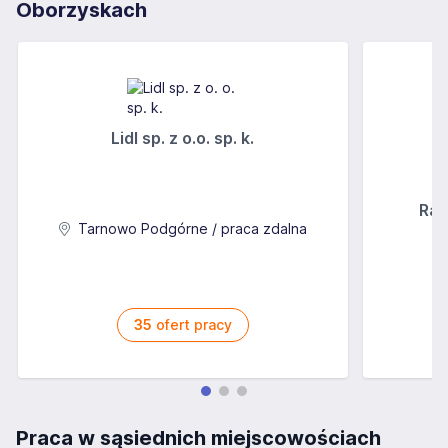
Oborzyskach
Lidl sp. z o.o. sp. k.
Rab
Tarnowo Podgórne / praca zdalna
35
ofert pracy
Praca w sąsiednich miejscowościach