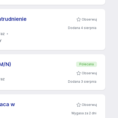
trudnienie
Obserwuj
Dodana 4 sierpnia
raz
y
/M/N)
Polecana
Obserwuj
raz
Dodana 3 sierpnia
raca w
Obserwuj
Wygasa za 2 dni