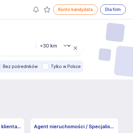
Konto kandydata
Dla firm
Bez pośredników
Tylko w Polsce
Specjalista/ka ds. obsługi klienta z j.niemieckim
Agent nieruchomości / Specjalista ds. nieruchomości