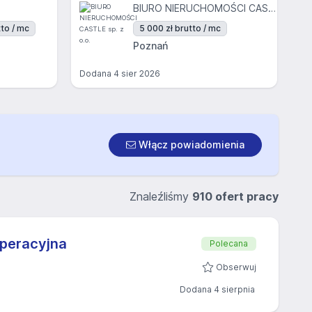
BIURO NIERUCHOMOŚCI CASTLE sp. z o.o.
to / mc
5 000 zł brutto / mc
Poznań
Dodana
4 sier 2026
Włącz powiadomienia
Znaleźliśmy
910 ofert pracy
Operacyjna
Polecana
Obserwuj
Dodana 4 sierpnia