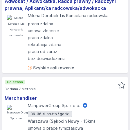
Adwokat / Adwokatka, Radca prawny / Radczyni
prawna, Aplikant/ka radcowska/adwokacka
Milena Dorobek-Lis Kancelaria radcowska
praca zdalna
umowa zlecenie
praca zdalna
rekrutacja zdalna
praca od zaraz
bez doświadczenia
Szybkie aplikowanie
Polecana
Dodana 7 sierpnia
Merchandiser
ManpowerGroup Sp. z o.o.
36-36 zł
brutto / godz.
Warszawa (Sękocin Nowy - 15km)
umowa o pracę tymczasową