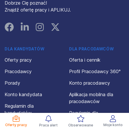
Dobrze Cię poznać!
Znajdź ofertę pracy i APLIKUJ.
Facebook
Linked In
Instagram
Instagram
DLA KANDYDATÓW
DLA PRACODAWCÓW
Oferty pracy
Oferta i cennik
Pracodawcy
Profil Pracodawcy 360°
Porady
Konto pracodawcy
Konto kandydata
Aplikacja mobilna dla
pracodawców
Regulamin dla
kandydatów
Regulamin dla
pracodawców
Powiadomienia
Oferty pracy
Moje konto
Praca alert
Obserwowane