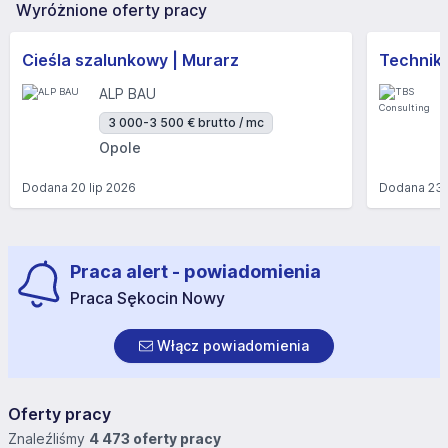
Wyróżnione oferty pracy
Cieśla szalunkowy | Murarz
Technik/I
ALP BAU
3 000-3 500 € brutto / mc
Opole
Dodana
20 lip 2026
Dodana
23 
Praca alert - powiadomienia
Praca Sękocin Nowy
Włącz powiadomienia
Oferty pracy
Znaleźliśmy
4 473 oferty pracy