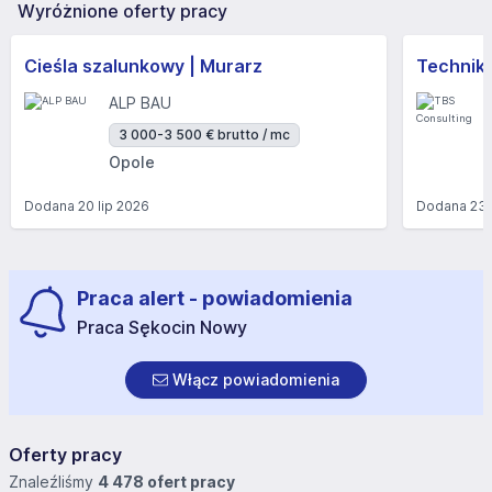
Wyróżnione oferty pracy
Cieśla szalunkowy | Murarz
Technik/I
ALP BAU
3 000-3 500 € brutto / mc
Opole
Dodana
20 lip 2026
Dodana
23 
Praca alert - powiadomienia
Praca Sękocin Nowy
Włącz powiadomienia
Oferty pracy
Znaleźliśmy
4 478 ofert pracy