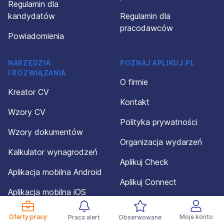
Regulamin dla
kandydatów
Regulamin dla
pracodawców
Powiadomienia
NARZĘDZIA
POZNAJ APLIKUJ.PL
I ROZWIĄZANIA
O firmie
Kreator CV
Kontakt
Wzory CV
Polityka prywatności
Wzory dokumentów
Organizacja wydarzeń
Kalkulator wynagrodzeń
Aplikuj Check
Aplikacja mobilna Android
Aplikuj Connect
Aplikacja mobilna iOS
Dotacja
Oferty pracy
Moje konto
Praca alert
Obserwowane
Mapa serwisu