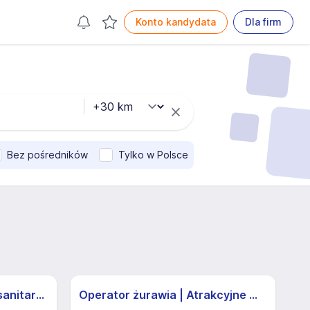
Konto kandydata
Dla firm
Bez pośredników
Tylko w Polsce
Serwisant ds. systemów sanitarnych
Operator żurawia | Atrakcyjne Warunki