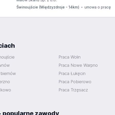
Świnoujście (Międzyzdroje - 14km)
umowa o pracę
ciach
noujście
Praca Wolin
iwnów
Praca Nowe Warpno
ybiernów
Praca Łukęcin
erzno
Praca Pobierowo
tkowo
Praca Trzęsacz
- popularne zawody