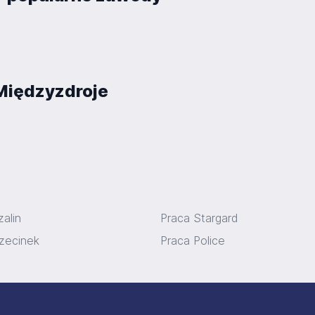
 Międzyzdroje
alin
Praca Stargard
zecinek
Praca Police