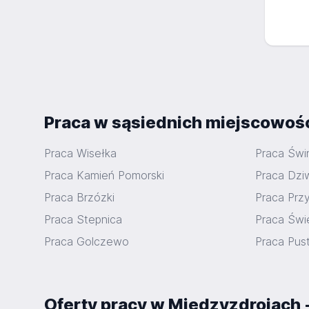
Praca w sąsiednich miejscowoś
Praca Wisełka
Praca Świ
Praca Kamień Pomorski
Praca Dz
Praca Brzózki
Praca Prz
Praca Stepnica
Praca Świ
Praca Golczewo
Praca Pus
Oferty pracy w Międzyzdrojach 