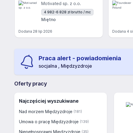
Motivated sp. z o.o.
4 982-6 828 zł brutto / mc
Miętno
Dodana
28 lip 2026
Dodana
4 s
Praca alert - powiadomienia
socjalna , Międzyzdroje
Oferty pracy
Najczęściej wyszukiwane
Nad morzem Międzyzdroje
(181)
Umowa o pracę Międzyzdroje
(139)
Niepełnosprawni Międzyzdroje
(35)