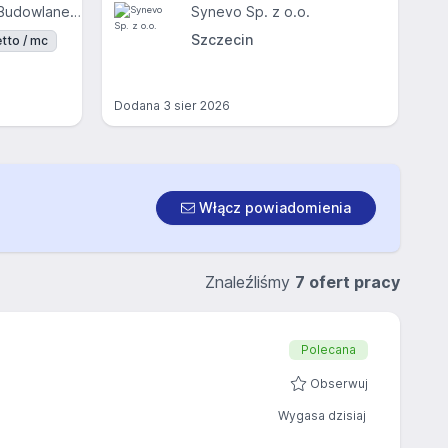
Przedsiębiorstwo Budowlane FRAKTAL Sp. z o.o
Synevo Sp. z o.o.
Szczecin
tto / mc
Dodana
3 sier 2026
Włącz powiadomienia
Znaleźliśmy
7 ofert pracy
Polecana
Obserwuj
Wygasa dzisiaj