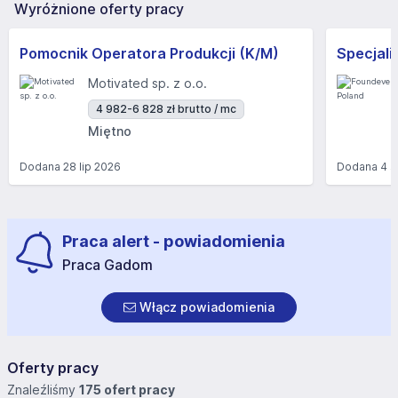
Wyróżnione oferty pracy
Pomocnik Operatora Produkcji (K/M)
Motivated sp. z o.o.
4 982-6 828 zł brutto / mc
Miętno
Dodana
28 lip 2026
Dodana
4 s
Praca alert - powiadomienia
Praca Gadom
Włącz powiadomienia
Oferty pracy
Znaleźliśmy
175 ofert pracy