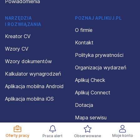
Powiadomienia
NARZĘDZIA
POZNAJ APLIKUJ.PL
I ROZWIĄZANIA
O firmie
Kreator CV
Kontakt
Wzory CV
Polityka prywatności
Wzory dokumentów
Organizacja wydarzeń
Kalkulator wynagrodzeń
Aplikuj Check
Aplikacja mobilna Android
Aplikuj Connect
Aplikacja mobilna iOS
Dotacja
Mapa serwisu
Oferty pracy
Moje konto
Praca alert
Obserwowane