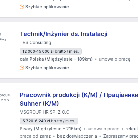
Szybkie aplikowanie
Technik/Inżynier ds. Instalacji
TBS Consulting
12 000-15 000 zł
brutto / mies.
cała Polska (Międzylesie - 189km)
umowa o pracę
Szybkie aplikowanie
Pracownik produkcji (K/M) / Працівник
Suhner (K/M)
MSGROUP HR SP. Z O.O
5 720-6 240 zł
brutto / mies.
Pisary (Międzylesie - 216km)
umowa o pracę
rekru
praca od zaraz
bez doświadczenia
Zapraszamy prac