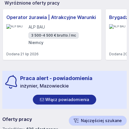
Wyróżnione oferty pracy
Operator żurawia | Atrakcyjne Warunki
Brygadzi
ALP BAU
3 500-4 500 € brutto / mc
Niemcy
Dodana
21 lip 2026
Dodana
20 
Praca alert - powiadomienia
inżynier, Mazowieckie
Włącz powiadomienia
Oferty pracy
Najczęściej szukane