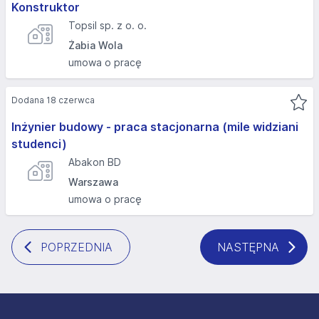
Konstruktor
Topsil sp. z o. o.
Żabia Wola
umowa o pracę
Dodana 18 czerwca
Inżynier budowy - praca stacjonarna (mile widziani
studenci)
Abakon BD
Warszawa
umowa o pracę
POPRZEDNIA
NASTĘPNA
Stopka