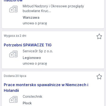
nadzorów
Mirbud Nadzory i Okresowe przeglądy
budowlane Kruc...
Warszawa
umowa o pracę
Wygasa za 2 dni
Potrzebni SPAWACZE TIG
Service3r Sp z o.o.
Legionowo
umowa o pracę
Dodana 20 lipca
Prace montersko spawalnicze w Niemczech i
Holandii
Constechnik
Płock