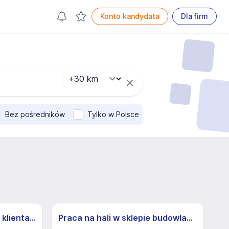
Konto kandydata
Dla firm
Bez pośredników
Tylko w Polsce
Specjalista/ka ds. obsługi klienta z j.niemieckim
Praca na hali w sklepie budowlanym Ostróda