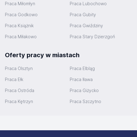
Praca Miłomłyn
Praca Lubochowo
Praca Godkowo
Praca Gubity
Praca Książnik
Praca Gwiździny
Praca Miłakowo
Praca Stary Dzierzgoń
Oferty pracy w miastach
Praca Olsztyn
Praca Elbląg
Praca Ełk
Praca Iława
Praca Ostróda
Praca Giżycko
Praca Kętrzyn
Praca Szczytno
Stopka