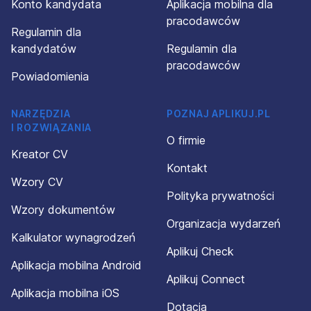
Konto kandydata
Aplikacja mobilna dla
pracodawców
Regulamin dla
kandydatów
Regulamin dla
pracodawców
Powiadomienia
NARZĘDZIA
POZNAJ APLIKUJ.PL
I ROZWIĄZANIA
O firmie
Kreator CV
Kontakt
Wzory CV
Polityka prywatności
Wzory dokumentów
Organizacja wydarzeń
Kalkulator wynagrodzeń
Aplikuj Check
Aplikacja mobilna Android
Aplikuj Connect
Aplikacja mobilna iOS
Dotacja