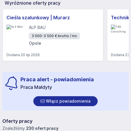
Wyróżnione oferty pracy
Cieśla szalunkowy | Murarz
Technik/I
ALP BAU
3 000-3 500 € brutto / mc
Opole
Dodana
20 lip 2026
Dodana
23 
Praca alert - powiadomienia
Praca Małdyty
Włącz powiadomienia
Oferty pracy
Znaleźliśmy
230 ofert pracy