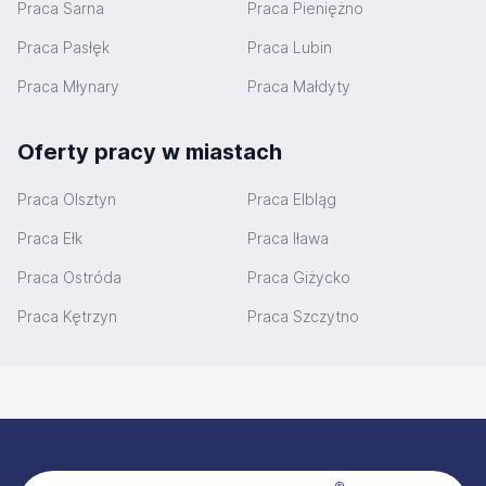
Praca Sarna
Praca Pieniężno
Praca Pasłęk
Praca Lubin
Praca Młynary
Praca Małdyty
Oferty pracy w miastach
Praca Olsztyn
Praca Elbląg
Praca Ełk
Praca Iława
Praca Ostróda
Praca Giżycko
Praca Kętrzyn
Praca Szczytno
Stopka