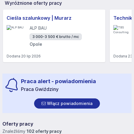
Wyróżnione oferty pracy
Cieśla szalunkowy | Murarz
Technik/I
ALP BAU
3 000-3 500 € brutto / mc
Opole
Dodana
20 lip 2026
Dodana
23 
Praca alert - powiadomienia
Praca Gwiździny
Włącz powiadomienia
Oferty pracy
Znaleźliśmy
102 oferty pracy