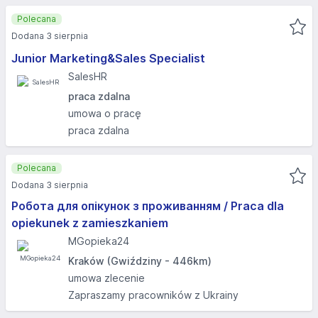
Polecana
Dodana 3 sierpnia
Junior Marketing&Sales Specialist
SalesHR
praca zdalna
umowa o pracę
praca zdalna
Polecana
Dodana 3 sierpnia
Робота для опікунок з проживанням / Praca dla
opiekunek z zamieszkaniem
MGopieka24
Kraków (Gwiździny - 446km)
umowa zlecenie
Zapraszamy pracowników z Ukrainy