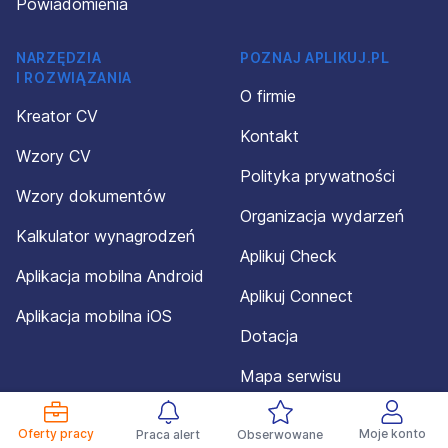
Powiadomienia
NARZĘDZIA
POZNAJ APLIKUJ.PL
I ROZWIĄZANIA
O firmie
Kreator CV
Kontakt
Wzory CV
Polityka prywatności
Wzory dokumentów
Organizacja wydarzeń
Kalkulator wynagrodzeń
Aplikuj Check
Aplikacja mobilna Android
Aplikuj Connect
Aplikacja mobilna iOS
Dotacja
Mapa serwisu
Oferty pracy
Moje konto
Praca alert
Obserwowane