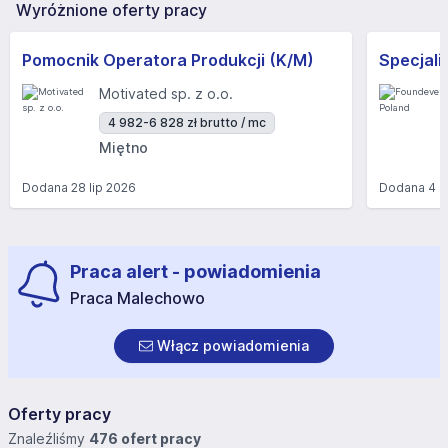
Wyróżnione oferty pracy
Pomocnik Operatora Produkcji (K/M)
Motivated sp. z o.o.
4 982-6 828 zł brutto / mc
Miętno
Dodana
28 lip 2026
Dodana
4 s
Praca alert - powiadomienia
Praca Malechowo
Włącz powiadomienia
Oferty pracy
Znaleźliśmy
476 ofert pracy