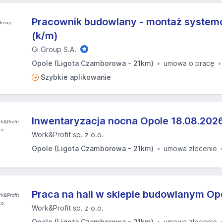
Pracownik budowlany - montaż system
(k/m)
Gi Group S.A.
Opole (Ligota Czamborowa - 21km)
umowa o pracę
Szybkie aplikowanie
Inwentaryzacja nocna Opole 18.08.2026
Work&Profit sp. z o.o.
Opole (Ligota Czamborowa - 21km)
umowa zlecenie
Praca na hali w sklepie budowlanym Op
Work&Profit sp. z o.o.
Opole (Ligota Czamborowa - 21km)
umowa zlecenie