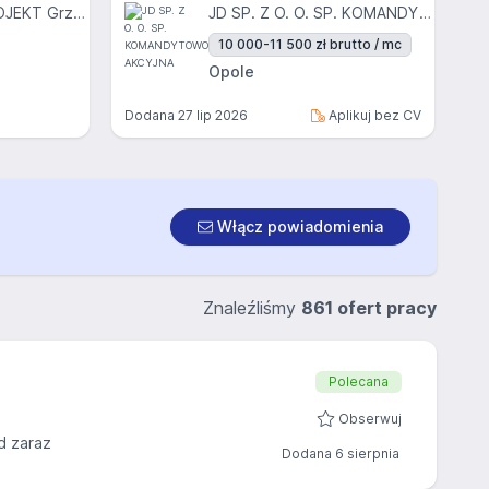
EURO-INWEST PROJEKT Grzegorz Engler, Tomasz Lach Sp. J.
JD SP. Z O. O. SP. KOMANDYTOWO-AKCYJNA
10 000-11 500 zł brutto / mc
Opole
Dodana
27 lip 2026
Aplikuj bez CV
Włącz powiadomienia
Znaleźliśmy
861 ofert pracy
Polecana
Obserwuj
d zaraz
Dodana 6 sierpnia