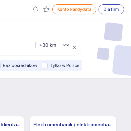
Konto kandydata
Dla firm
Bez pośredników
Tylko w Polsce
Specjalista/ka ds. obsługi klienta z j.niemieckim
Elektromechanik / elektromechaniczka