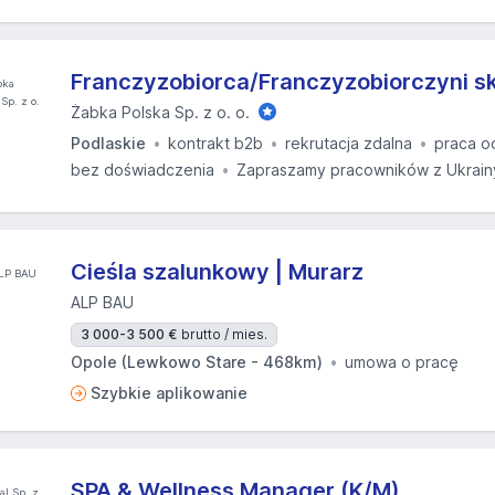
Franczyzobiorca/Franczyzobiorczyni s
Żabka Polska Sp. z o. o.
Podlaskie
kontrakt b2b
rekrutacja zdalna
praca o
bez doświadczenia
Zapraszamy pracowników z Ukrain
Cieśla szalunkowy | Murarz
ALP BAU
3 000-3 500 €
brutto / mies.
Opole (Lewkowo Stare - 468km)
umowa o pracę
Szybkie aplikowanie
SPA & Wellness Manager (K/M)