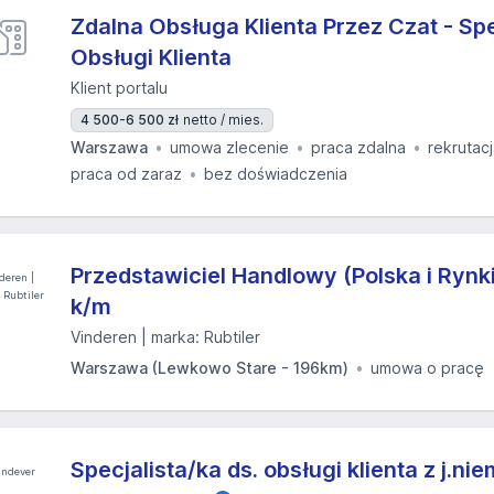
Zdalna Obsługa Klienta Przez Czat - Spe
Obsługi Klienta
Klient portalu
4 500-6 500 zł
netto / mies.
Warszawa
umowa zlecenie
praca zdalna
rekrutac
praca od zaraz
bez doświadczenia
Przedstawiciel Handlowy (Polska i Rynk
k/m
Vinderen | marka: Rubtiler
Warszawa (Lewkowo Stare - 196km)
umowa o pracę
Specjalista/ka ds. obsługi klienta z j.ni