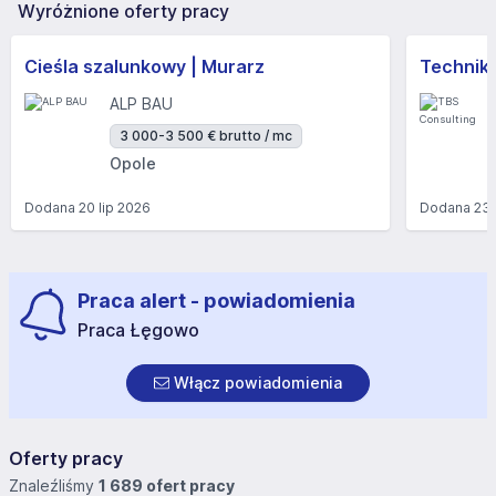
Wyróżnione oferty pracy
Cieśla szalunkowy | Murarz
Technik/I
ALP BAU
3 000-3 500 € brutto / mc
Opole
Dodana
20 lip 2026
Dodana
23 
Praca alert - powiadomienia
Praca Łęgowo
Włącz powiadomienia
Oferty pracy
Znaleźliśmy
1 689 ofert pracy