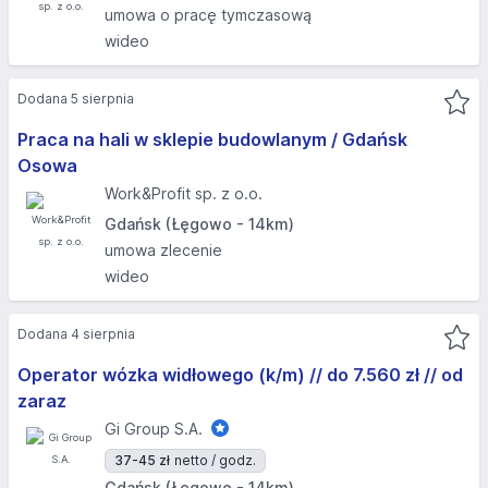
umowa o pracę tymczasową
wideo
Dodana 5 sierpnia
Praca na hali w sklepie budowlanym / Gdańsk
Osowa
Work&Profit sp. z o.o.
Gdańsk (Łęgowo - 14km)
umowa zlecenie
wideo
Dodana 4 sierpnia
Operator wózka widłowego (k/m) // do 7.560 zł // od
zaraz
Gi Group S.A.
37-45 zł
netto / godz.
Gdańsk (Łęgowo - 14km)