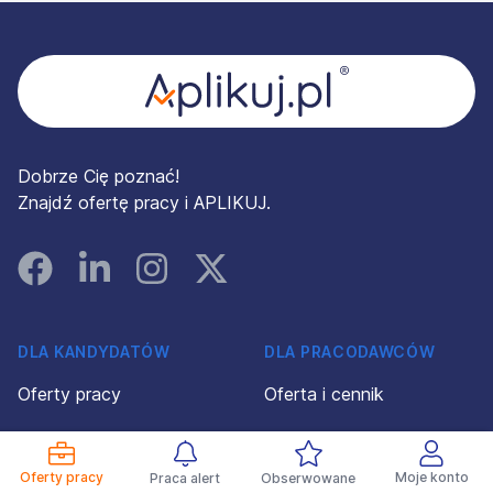
Stopka
Dobrze Cię poznać!
Znajdź ofertę pracy i APLIKUJ.
Facebook
Linked In
Instagram
Instagram
DLA KANDYDATÓW
DLA PRACODAWCÓW
Oferty pracy
Oferta i cennik
Pracodawcy
Profil Pracodawcy 360°
Oferty pracy
Moje konto
Praca alert
Obserwowane
Porady
Konto pracodawcy