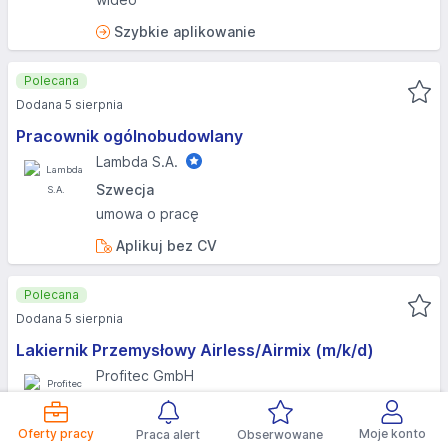
Szybkie aplikowanie
Polecana
Dodana 5 sierpnia
Pracownik ogólnobudowlany
Lambda S.A.
Szwecja
umowa o pracę
Aplikuj bez CV
Polecana
Dodana 5 sierpnia
Lakiernik Przemysłowy Airless/Airmix (m/k/d)
Profitec GmbH
3 300 €
netto / mies.
Niemcy
Oferty pracy
Moje konto
Praca alert
Obserwowane