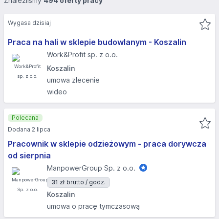
Znaleźliśmy
494 oferty pracy
Wygasa dzisiaj
Praca na hali w sklepie budowlanym - Koszalin
Work&Profit sp. z o.o.
Koszalin
umowa zlecenie
wideo
Polecana
Dodana 2 lipca
Pracownik w sklepie odzieżowym - praca dorywcza
od sierpnia
ManpowerGroup Sp. z o.o.
31 zł
brutto / godz.
Koszalin
umowa o pracę tymczasową