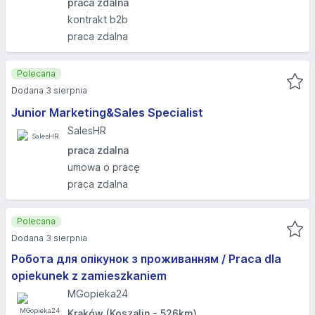
praca zdalna
kontrakt b2b
praca zdalna
Polecana
Dodana 3 sierpnia
Junior Marketing&Sales Specialist
SalesHR
praca zdalna
umowa o pracę
praca zdalna
Polecana
Dodana 3 sierpnia
Робота для опікунок з проживанням / Praca dla
opiekunek z zamieszkaniem
MGopieka24
Kraków (Koszalin - 526km)