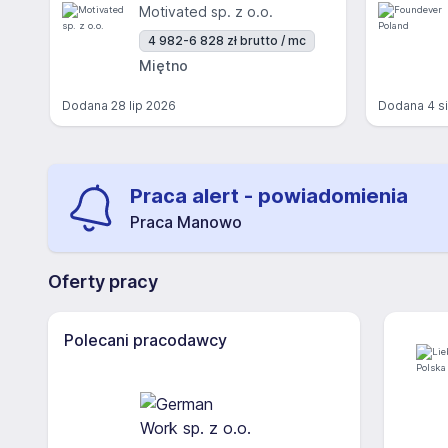
Motivated sp. z o.o.
4 982-6 828 zł brutto / mc
Miętno
Dodana
28 lip 2026
Dodana
4 s
Praca alert - powiadomienia
Praca Manowo
Oferty pracy
Polecani pracodawcy