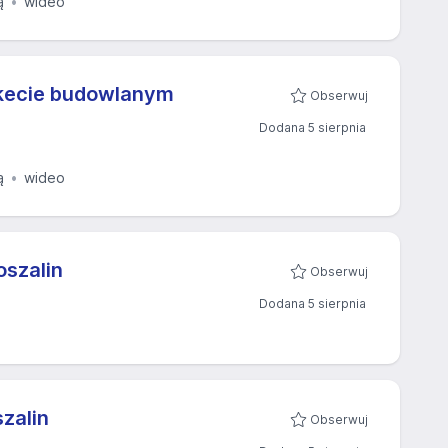
ą
wideo
rkecie budowlanym
Obserwuj
Dodana 5 sierpnia
ą
wideo
oszalin
Obserwuj
Dodana 5 sierpnia
zalin
Obserwuj