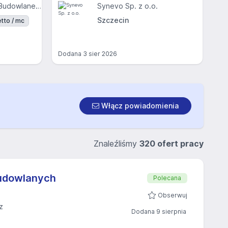
Przedsiębiorstwo Budowlane FRAKTAL Sp. z o.o
Synevo Sp. z o.o.
Szczecin
tto / mc
Dodana
3 sier 2026
Włącz powiadomienia
Znaleźliśmy
320 ofert pracy
udowlanych
Polecana
Obserwuj
z
Dodana 9 sierpnia