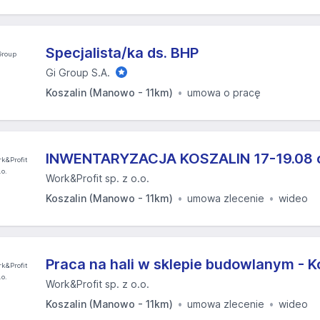
Specjalista/ka ds. BHP
Gi Group S.A.
Koszalin (Manowo - 11km)
umowa o pracę
INWENTARYZACJA KOSZALIN 17-19.08 or
Work&Profit sp. z o.o.
Koszalin (Manowo - 11km)
umowa zlecenie
wideo
Praca na hali w sklepie budowlanym - K
Work&Profit sp. z o.o.
Koszalin (Manowo - 11km)
umowa zlecenie
wideo