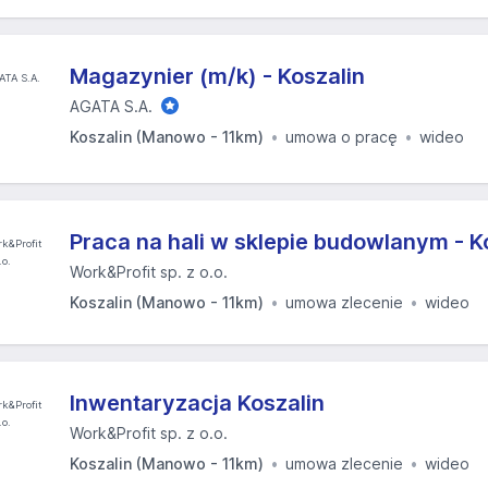
Magazynier (m/k) - Koszalin
AGATA S.A.
Koszalin (Manowo - 11km)
umowa o pracę
wideo
Praca na hali w sklepie budowlanym - K
Work&Profit sp. z o.o.
Koszalin (Manowo - 11km)
umowa zlecenie
wideo
Inwentaryzacja Koszalin
Work&Profit sp. z o.o.
Koszalin (Manowo - 11km)
umowa zlecenie
wideo