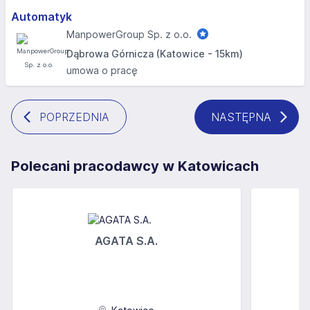
Automatyk
ManpowerGroup Sp. z o.o.
Dąbrowa Górnicza (Katowice - 15km)
umowa o pracę
POPRZEDNIA
NASTĘPNA
Polecani pracodawcy w Katowicach
AGATA S.A.
F