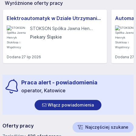
Wyróżnione oferty pracy
Elektroautomatyk w Dziale Utrzymania Ruchu (k/m)
Automat
STOKSON Spółka Jawna Henryk Stokłosa i Wspólnicy
Piekary Śląskie
Dodana
27 lip 2026
Dodana
27 
Praca alert - powiadomienia
operator, Katowice
Włącz powiadomienia
Oferty pracy
Najczęściej szukane