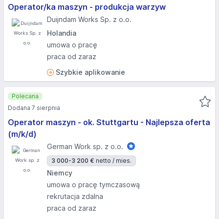
Operator/ka maszyn - produkcja warzyw
Duijndam Works Sp. z o.o.
Holandia
umowa o pracę
praca od zaraz
Szybkie aplikowanie
Polecana
Dodana 7 sierpnia
Operator maszyn - ok. Stuttgartu - Najlepsza oferta
(m/k/d)
German Work sp. z o.o.
3 000-3 200 €
netto / mies.
Niemcy
umowa o pracę tymczasową
rekrutacja zdalna
praca od zaraz