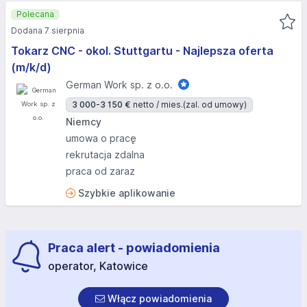
Polecana
Dodana 7 sierpnia
Tokarz CNC - okol. Stuttgartu - Najlepsza oferta
(m/k/d)
German Work sp. z o.o.
3 000-3 150 €
netto / mies.
(zal. od umowy)
Niemcy
umowa o pracę
rekrutacja zdalna
praca od zaraz
Szybkie aplikowanie
Praca alert - powiadomienia
operator, Katowice
Włącz powiadomienia