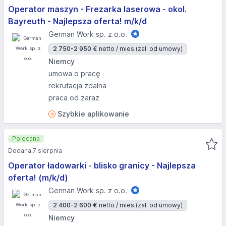
Operator maszyn - Frezarka laserowa - okol.
Bayreuth - Najlepsza oferta! m/k/d
German Work sp. z o.o.
2 750-2 950 €
netto / mies.
(zal. od umowy)
Niemcy
umowa o pracę
rekrutacja zdalna
praca od zaraz
Szybkie aplikowanie
Polecana
Dodana 7 sierpnia
Operator ładowarki - blisko granicy - Najlepsza
oferta! (m/k/d)
German Work sp. z o.o.
2 400-2 600 €
netto / mies.
(zal. od umowy)
Niemcy