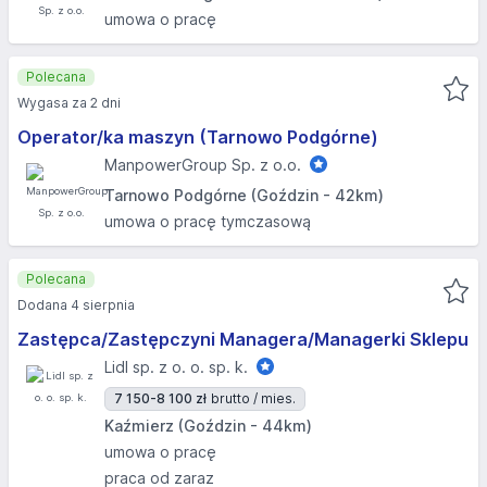
umowa o pracę
Polecana
Wygasa za 2 dni
Operator/ka maszyn (Tarnowo Podgórne)
ManpowerGroup Sp. z o.o.
Tarnowo Podgórne (Goździn - 42km)
umowa o pracę tymczasową
Polecana
Dodana 4 sierpnia
Zastępca/Zastępczyni Managera/Managerki Sklepu
Lidl sp. z o. o. sp. k.
7 150-8 100 zł
brutto / mies.
Kaźmierz (Goździn - 44km)
umowa o pracę
praca od zaraz