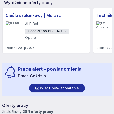
Wyróżnione oferty pracy
Cieśla szalunkowy | Murarz
Technik/I
ALP BAU
3 000-3 500 € brutto / mc
Opole
Dodana
20 lip 2026
Dodana
23 
Praca alert - powiadomienia
Praca Goździn
Włącz powiadomienia
Oferty pracy
Znaleźliśmy
284 oferty pracy