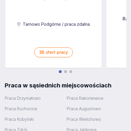
Rab
Tarnowo Podgórne / praca zdalna
35
ofert pracy
Praca w sąsiednich miejscowościach
Praca Drzymałowo
Praca Rakoniewice
Praca Ruchocice
Praca Augustowo
Praca Kobylniki
Praca Wielichowo
Praca Zdrój
Praca Jabłonna