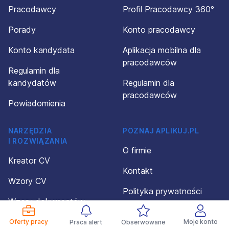
Pracodawcy
Profil Pracodawcy 360°
Porady
Konto pracodawcy
Konto kandydata
Aplikacja mobilna dla
pracodawców
Regulamin dla
kandydatów
Regulamin dla
pracodawców
Powiadomienia
NARZĘDZIA
POZNAJ APLIKUJ.PL
I ROZWIĄZANIA
O firmie
Kreator CV
Kontakt
Wzory CV
Polityka prywatności
Wzory dokumentów
Organizacja wydarzeń
Kalkulator wynagrodzeń
Oferty pracy
Moje konto
Praca alert
Obserwowane