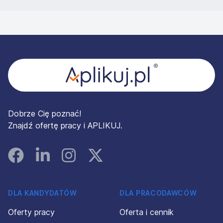
Stopka
Dobrze Cię poznać!
Znajdź ofertę pracy i APLIKUJ.
Facebook
Linked In
Instagram
Instagram
DLA KANDYDATÓW
DLA PRACODAWCÓW
Oferty pracy
Oferta i cennik