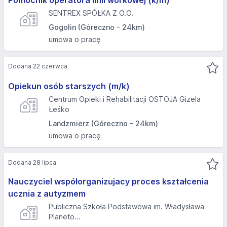
Pomocnik operatora linii workowej (k/m)
SENTREX SPÓŁKA Z O.O.
Gogolin (Góreczno - 24km)
umowa o pracę
Dodana 22 czerwca
Opiekun osób starszych (m/k)
Centrum Opieki i Rehabilitacji OSTOJA Gizela
Łeśko
Landzmierz (Góreczno - 24km)
umowa o pracę
Dodana 28 lipca
Nauczyciel współorganizujacy proces kształcenia
ucznia z autyzmem
Publiczna Szkoła Podstawowa im. Władysława
Planeto...