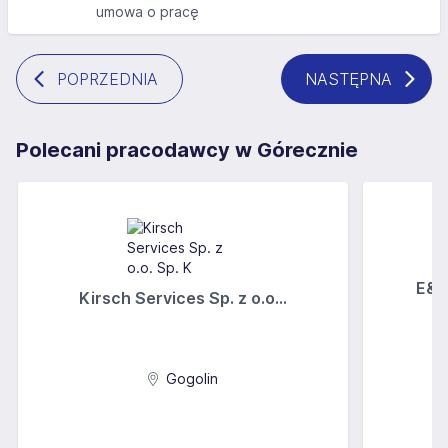
umowa o pracę
POPRZEDNIA
NASTĘPNA
Polecani pracodawcy w Górecznie
E&A
Kirsch Services Sp. z o.o...
Gogolin