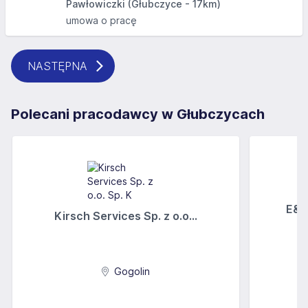
Pawłowiczki (Głubczyce - 17km)
umowa o pracę
NASTĘPNA
Polecani pracodawcy w Głubczycach
E&A
Kirsch Services Sp. z o.o...
Gogolin