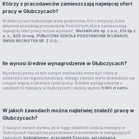
Którzy z pracodawców zamieszczają najwięcej ofert
pracy w Głubczycach?
W Głubczycach funkcjonuje wiele podmiotów, firm i instytucji, które
aktywnie poszukują pracowników. Pośród tych, które zamieszczają
najwięcej ofert pracy można wymienić:
Work&Profit sp. z o.o., Ets Sp.z
o. o., BZK Group, PUBLICZNA SZKOŁA PODSTAWOWA W ŁANACH,
SWISS RECRUITER SP. Z O.O..
Ile wynosi średnie wynagrodzenie w Głubczycach?
Wysokość pensji na tym samym stanowisku może być różna w
zależności od regionu/lokalizacji, dlatego zawsze warto dowiedzieć się
czegoś więcej o lokalnym rynku pracy. Średnie wynagrodzenie z
ostatnich 12 miesięcy w Głubczycach i okolicy wynosi
5 601 zł netto.
W jakich zawodach można najłatwiej znaleźć pracę w
Głubczycach?
Z naszych danych wynika, że w ciągu ostatnich sześciu miesięcy w
Głubczycach najczęściej poszukiwano pracowników w następujących
zawodach:
budowlaniec, pracownik fizyczny, sprzedawca,