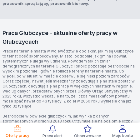
pracownik sprzątający, pracownik biurowy.
Praca Głubczyce - aktualne oferty pracy w
Głubczycach
Praca na terenie miasta w województwie opolskim, jakim są Głubczyce
to temat dość skomplikowany. Miasto, podobnie jak gmina i powiat,
systematycznie ulega wyludnieniu. Powodem takich zmian
demograficznych na terenie Głubczyc i okolic pozostaje bezrobocie na
wysokim poziomie i głównie rolnicze tereny na terenie miasta. Co
więcej, od wielu lat, w mieście obserwuje się niski poziom zarobków.
Coraz częściej, nawet jeśli mieszkańcy zdecydują się na stałe zostać w
Głubczycach, decydują się na pracę w większych miastach w regionie.
Według danych, przedstawionych przez Główny Urząd Statystyczny w
2025 roku, wszystko wskazuje na to, że liczba mieszkańców powiatu
może spać nawet do 43 tysięcy. Z kolei w 2050 roku wyniesie ona już
tylko 32 tysiące.
Bezrobocie w powiecie głubczyckim, jak wynika z danych
zgromadzonych w grudniu 2018 roku utrzymuje się na poziomie liczby
bezrobotnych 1472 osób. Znaczącą większość tej wartości, stanowią
kobiety. W poszczególnych gminach podlegających pod powiat
Oferty pracy
Moje konto
Praca alert
Obserwowane
głubczycki, to właśnie gminy Głubczyce charakteryzuje się najwyższym