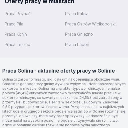
Oferty pracy w miastach
Praca Poznań
Praca Kalisz
Praca Piła
Praca Ostrów Wielkopolski
Praca Konin
Praca Gniezno
Praca Leszno
Praca Luboń
Praca Golina - aktualne oferty pracy w Golinie
Golina to zarówno miasto, jak i cała gmina obejmująca okoliczne wsie.
Charakter gospodarczy gminy wywiera wpływ na udział poszczególnych
sektorów w mieście. Golina ma charakter typowo rolniczy, a niemalże
połowa (45,4%) aktywnych zawodowo mieszkańców miasta pracuje w
sektorze rolniczym, co czwarty mieszkaniec (24,5%) jest zatrudniony w
przemyśle i budownictwie, a 14,1% w sektorze usługowym. Zaledwie
0,5% przypada sektorowi finansowemu. Przypuszczalnie w najbliższych
latach udział drugiego sektora będzie wzrastał, bo w Golinie rozwinął się
przemysł obuwniczy, metalowy oraz spożywczy. Jednocześnie być
może nadal na wysokim poziomie będzie utrzymywało się rolnictwo,
gdzie w ostatnim okresie rozwija się hodowla bydła mlecznego