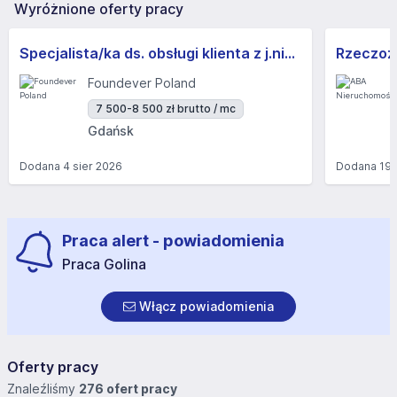
Wyróżnione oferty pracy
Specjalista/ka ds. obsługi klienta z j.niemieckim
Foundever Poland
7 500-8 500 zł brutto / mc
Gdańsk
Dodana
4 sier 2026
Dodana
19 
Praca alert - powiadomienia
Praca Golina
Włącz powiadomienia
Oferty pracy
Znaleźliśmy
276 ofert pracy