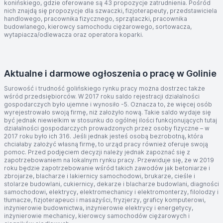
konińskiego, gdzie oferowane są 43 propozycje zatrudnienia. Pośród
nich znajdą się propozycje dla szwaczki, fizjoterapeuty, przedstawiciela
handlowego, pracownika fizycznego, sprzątaczki, pracownika
budowlanego, kierowcy samochodu ciężarowego, sortowacza,
wytapiacza/odlewacza oraz operatora koparki.
Aktualne i darmowe ogłoszenia o pracę w Golinie
Surowość i trudność golińskiego rynku pracy można dostrzec także
wśród przedsiębiorców. W 2017 roku saldo rejestracji działalności
gospodarczych było ujemne i wynosiło -5. Oznacza to, że więcej osób
wyrejestrowało swoją firmę, niż założyło nową. Takie saldo wydaje się
być jednak niewielkim w stosunku do ogólnej ilości funkcjonujących tutaj
działalności gospodarczych prowadzonych przez osoby fizyczne – w
2017 roku było ich 316. Jeśli jednak jesteś osobą bezrobotną, która
chciałaby założyć własną firmę, to urząd pracy również oferuje swoją
pomoc. Przed podjęciem decyzji należy jednak zapoznać się z
zapotrzebowaniem na lokalnym rynku pracy. Przewiduje się, że w 2019
roku będzie zapotrzebowanie wśród takich zawodów jak betoniarze i
zbrojarze, blacharze i lakiernicy samochodowi, brukarze, cieśle i
stolarze budowlani, cukiernicy, dekarze i blacharze budowlani, diagności
samochodowi, elektrycy, elektromechanicy i elektromonterzy, filolodzy i
tłumacze, fizjoterapeuci i masażyści, fryzjerzy, graficy komputerowi,
inżynierowie budownictwa, inżynierowie elektrycy i energetycy,
inżynierowie mechanicy, kierowcy samochodów ciężarowych i