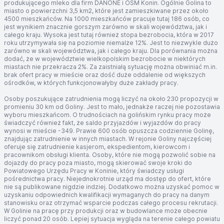
produkującego mleko dla firm DANONE i OSM Konin. Ogólnie Golina to
miasto o powierzchni 3,5 km2, które jest zamieszkiwane przez około
4500 mieszkańców. Na 1000 mieszkańców pracuje tutaj 186 osób, co
jest wynikiem znacznie gorszym zarówno w skali województwa, jak i
całego kraju. Wysoka jest tutaj również stopa bezrobocia, która w 2017
roku utrzymywała się na poziomie niemalże 12%. Jest to niezwykle dużo
zarówno w skali województwa, jak i całego kraju. Dla porównania można
dodać, że w województwie wielkopolskim bezrobocie w niektórych
miastach nie przekracza 2%. Za zaistniałą sytuację można obwiniać m.in.
brak ofert pracy w mieście oraz dość duże oddalenie od większych
ośrodków, w których funkcjonowałyby duże zakłady pracy.
Osoby poszukujące zatrudnienia mogą liczyć na około 230 propozycji w
promieniu 30 km od Goliny. Jest to mało, jednakże raczej nie pozostawia
wyboru mieszkańcom. O trudnościach na golińskim rynku pracy może
świadczyć również fakt, że saldo przyjazdów i wyjazdów do pracy
wynosi w mieście -349. Prawie 600 osób opuszcza codziennie Golinę,
znajdując zatrudnienie w innych miastach. W rejonie Goliny najczęściej
oferuje się zatrudnienie kasjerom, ekspedientom, kierowcom i
pracownikom obsługi klienta. Osoby, które nie mogą pozwolić sobie na
dojazdy do pracy poza miasto, mogą skierować swoje kroki do
Powiatowego Urzędu Pracy w Koninie, który świadczy usługi
pośrednictwa pracy. Niejednokrotnie urząd ma dostęp do ofert, które
nie są publikowane nigdzie indziej. Dodatkowo można uzyskać pomoc w
uzyskaniu odpowiednich kwalifikacji wymaganych do pracy na danym
stanowisku oraz otrzymać wsparcie podczas całego procesu rekrutacji.
W Golinie na pracę przy produkcji oraz w budowlance może obecnie
liczyć ponad 20 osób. Lepiej sytuacja wygląda na terenie całego powiatu