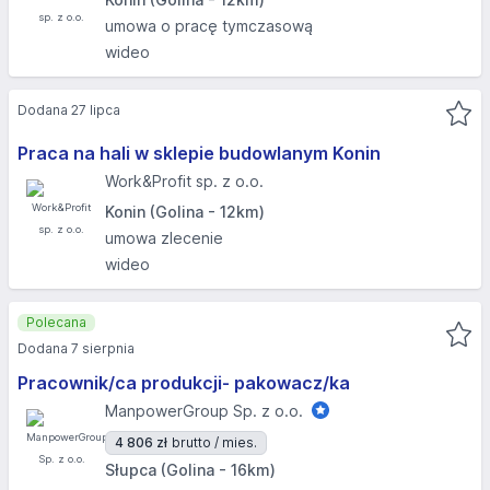
umowa o pracę tymczasową
wideo
Dodana 27 lipca
Praca na hali w sklepie budowlanym Konin
Work&Profit sp. z o.o.
Konin (Golina - 12km)
umowa zlecenie
wideo
Polecana
Dodana 7 sierpnia
Pracownik/ca produkcji- pakowacz/ka
ManpowerGroup Sp. z o.o.
4 806 zł
brutto / mies.
Słupca (Golina - 16km)