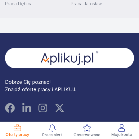
Praca Dębica
Praca Jarosław
Stopka
Dobrze Cię poznać!
Znajdź ofertę pracy i APLIKUJ.
Facebook
Linked In
Instagram
Instagram
DLA KANDYDATÓW
DLA PRACODAWCÓW
Oferty pracy
Moje konto
Praca alert
Obserwowane