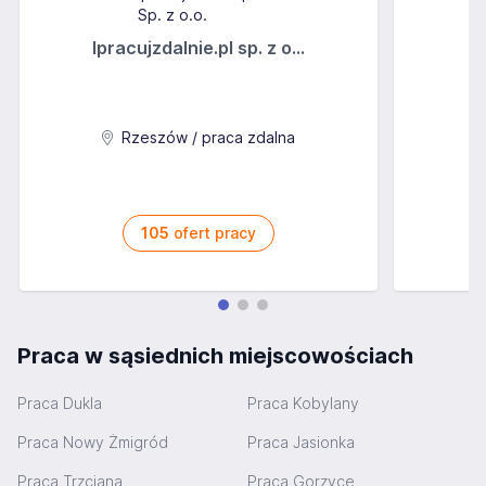
Ipracujzdalnie.pl sp. z o...
C
Rzeszów / praca zdalna
105
ofert pracy
Praca w sąsiednich miejscowościach
Praca Dukla
Praca Kobylany
Praca Nowy Żmigród
Praca Jasionka
Praca Trzciana
Praca Gorzyce