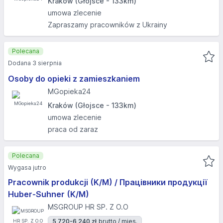
Kraków (Głojsce - 133km)
umowa zlecenie
Zapraszamy pracowników z Ukrainy
Polecana
Dodana 3 sierpnia
Osoby do opieki z zamieszkaniem
MGopieka24
Kraków (Głojsce - 133km)
umowa zlecenie
praca od zaraz
Polecana
Wygasa jutro
Pracownik produkcji (K/M) / Працівники продукції
Huber-Suhner (K/M)
MSGROUP HR SP. Z O.O
5 720-6 240 zł
brutto / mies.