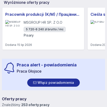
Wyróżnione oferty pracy
Pracownik produkcji (K/M) / Працівники продукції Huber-Suhner (K/M)
Cieśla s
MSGROUP HR SP. Z O.O
5 720-6 240 zł brutto / mc
Pisary
Dodana
15 lip 2026
Dodana
20 
Praca alert - powiadomienia
Praca Głojsce
Włącz powiadomienia
Oferty pracy
Znaleźliśmy
253 oferty pracy