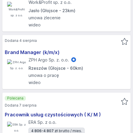
Work&Profit sp. z o.o.
Jasło (Głojsce - 23km)
umowa zlecenie
wideo
Dodana 4 sierpnia
Brand Manager (k/m/x)
ZPH Argo Sp. z. o.o.
Rzeszów (Głojsce - 60km)
umowa o pracę
wideo
Polecana
Dodana 7 sierpnia
Pracownik usług czystościowych ( K/ M )
ERA Sp. z o.o.
4 806-4 807 zł
brutto / mies.