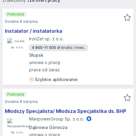
Znaleźliśmy
126 ofert pracy
Polecana
Dodana 8 sierpnia
Instalator / instalatorka
IronZet sp. z o.o.
4 900-11 000 zł
brutto / mies.
Słupsk
umowa o pracę
praca od zaraz
Szybkie aplikowanie
Polecana
Dodana 8 sierpnia
Młodszy Specjalista/ Młodsza Specjalistka ds. BHP
ManpowerGroup Sp. z o.o.
Dąbrowa Górnicza
umowa o pracę