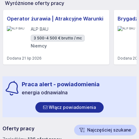
Wyróżnione oferty pracy
Operator żurawia | Atrakcyjne Warunki
Brygadzi
ALP BAU
3 500-4 500 € brutto / mc
Niemcy
Dodana
21 lip 2026
Dodana
20 
Praca alert - powiadomienia
energia odnawialna
Włącz powiadomienia
Oferty pracy
Najczęściej szukane