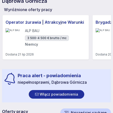
Dąbrowa Górnicza
Wyróżnione oferty pracy
Operator żurawia | Atrakcyjne Warunki
Brygadzi
ALP BAU
3 500-4 500 € brutto / mc
Niemcy
Dodana
21 lip 2026
Dodana
20 
Praca alert - powiadomienia
niepełnosprawni, Dąbrowa Górnicza
Włącz powiadomienia
Oferty pracy
Najczęściej szukane