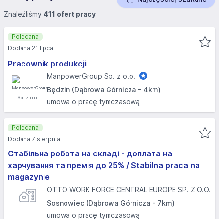
Znaleźliśmy
411 ofert pracy
Polecana
Dodana 21 lipca
Pracownik produkcji
ManpowerGroup Sp. z o.o.
Będzin (Dąbrowa Górnicza - 4km)
umowa o pracę tymczasową
Polecana
Dodana 7 sierpnia
Стабільна робота на складі - доплата на
харчування та премія до 25% / Stabilna praca na
magazynie
OTTO WORK FORCE CENTRAL EUROPE SP. Z O.O.
Sosnowiec (Dąbrowa Górnicza - 7km)
umowa o pracę tymczasową