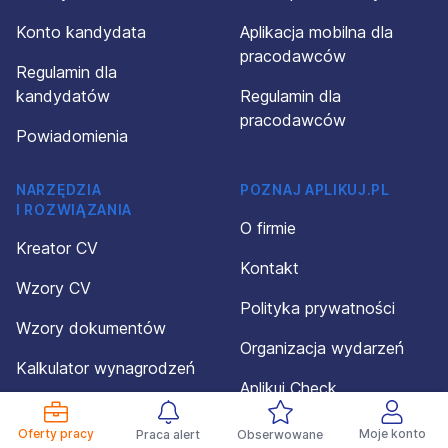
Konto kandydata
Aplikacja mobilna dla
pracodawców
Regulamin dla
kandydatów
Regulamin dla
pracodawców
Powiadomienia
NARZĘDZIA
POZNAJ APLIKUJ.PL
I ROZWIĄZANIA
O firmie
Kreator CV
Kontakt
Wzory CV
Polityka prywatności
Wzory dokumentów
Organizacja wydarzeń
Kalkulator wynagrodzeń
Aplikuj Check
Aplikacja mobilna Android
Aplikuj Connect
Oferty pracy
Moje konto
Praca alert
Obserwowane