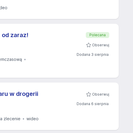
ideo
od zaraz!
Polecana
Obserwuj
Dodana 3 sierpnia
tymczasową
ru w drogerii
Obserwuj
Dodana 6 sierpnia
 zlecenie
wideo