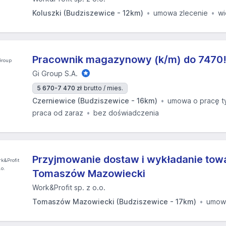
Koluszki (Budziszewice - 12km)
umowa zlecenie
w
Pracownik magazynowy (k/m) do 7470! 
Gi Group S.A.
5 670-7 470 zł
brutto / mies.
Czerniewice (Budziszewice - 16km)
umowa o pracę 
praca od zaraz
bez doświadczenia
Przyjmowanie dostaw i wykładanie towa
Tomaszów Mazowiecki
Work&Profit sp. z o.o.
Tomaszów Mazowiecki (Budziszewice - 17km)
umowa