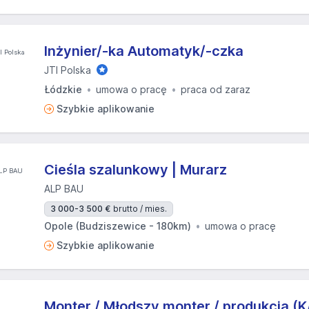
Inżynier/-ka Automatyk/-czka
JTI Polska
Łódzkie
umowa o pracę
praca od zaraz
Szybkie aplikowanie
Cieśla szalunkowy | Murarz
ALP BAU
3 000-3 500 €
brutto / mies.
Opole (Budziszewice - 180km)
umowa o pracę
Szybkie aplikowanie
Monter / Młodszy monter / produkcja (K