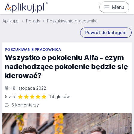
Menu
Aplikuj.pl
Porady
Poszukiwanie pracownika
Powrót do kategorii
POSZUKIWANIE PRACOWNIKA
Wszystko o pokoleniu Alfa - czym
nadchodzące pokolenie będzie się
kierować?
18 listopada 2022
5 z 5
14 głosów
Ocena: 5 z 5 | 14 głosów
5 komentarzy