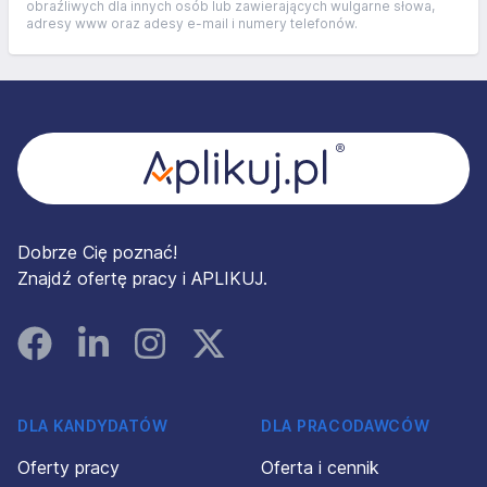
obraźliwych dla innych osób lub zawierających wulgarne słowa,
adresy www oraz adesy e-mail i numery telefonów.
Stopka
Dobrze Cię poznać!
Znajdź ofertę pracy i APLIKUJ.
Facebook
Linked In
Instagram
Instagram
DLA KANDYDATÓW
DLA PRACODAWCÓW
Oferty pracy
Oferta i cennik