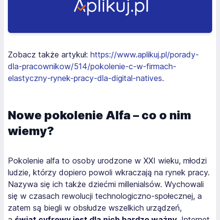
Zobacz także artykuł:
https://www.aplikuj.pl/porady-
dla-pracownikow/514/pokolenie-c-w-firmach-
elastyczny-rynek-pracy-dla-digital-natives
.
Nowe pokolenie Alfa – co o nim
wiemy?
Pokolenie alfa to osoby urodzone w XXI wieku, młodzi
ludzie, którzy dopiero powoli wkraczają na rynek pracy.
Nazywa się ich także dziećmi millenialsów. Wychowali
się w czasach rewolucji technologiczno-społecznej, a
zatem są biegli w obsłudze wszelkich urządzeń,
a
świat cyfrowy jest dla nich bardzo ważny
. Internet,