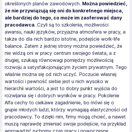
określonych planów zawodowych.
Można powiedzieć,
że nie przywiązują się oni do konkretnego miejsca,
ale bardziej do tego, co może im zaoferować dany
pracodawca
. Czyli są to szkolenia, możliwości
awansu, nauki języków, przyjazna atmosfera w pracy, a
także do dla nich bardzo istotne, podejście work-life
balance. Zatem z jednej strony można powiedzieć, że
nie widzą oni w pracy centrum swojego świata, a z
drugiej, szukają równowagi pomiędzy możliwością
rozwoju a satysfakcjonującym życiem prywatnym. Tego
właśnie można się od nich uczyć. Poczucie własnej
wartości i pewność siebie jest u nich wysoko w
hierarchii wartości, a jest to dobry punkt wyjścia do
rozwijania się i dobrych wyników w pracy. Pokolenie
Alfa cechy to ciekawe zagadnienie, bo mówi się o
grupie młodych ludzi, którzy wymagają elastyczności od
pracodawcy. To dzięki nim, firmy mogą chcieć, a nawet
muszą naprawdę zmieniać swoje podejście, na przykład
wprowadzić ruchomy czas pracy i nowoczesne