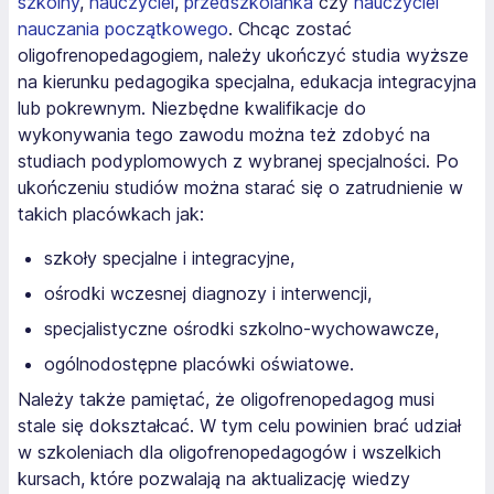
szkolny
,
nauczyciel
,
przedszkolanka
czy
nauczyciel
nauczania początkowego
. Chcąc zostać
oligofrenopedagogiem, należy ukończyć studia wyższe
na kierunku pedagogika specjalna, edukacja integracyjna
lub pokrewnym. Niezbędne kwalifikacje do
wykonywania tego zawodu można też zdobyć na
studiach podyplomowych z wybranej specjalności. Po
ukończeniu studiów można starać się o zatrudnienie w
takich placówkach jak:
szkoły specjalne i integracyjne,
ośrodki wczesnej diagnozy i interwencji,
specjalistyczne ośrodki szkolno-wychowawcze,
ogólnodostępne placówki oświatowe.
Należy także pamiętać, że oligofrenopedagog musi
stale się dokształcać. W tym celu powinien brać udział
w szkoleniach dla oligofrenopedagogów i wszelkich
kursach, które pozwalają na aktualizację wiedzy