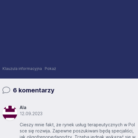
Klauzula informacyjna
Pokaż
6 komentarzy
Ala
12.09.2023
Cieszy mnie fakt, że rynek usług terapeutycznych w Pol
sce się rozwija. Zapewne poszukiwani będą specjaliści,
jak oligofrenopedagodzy. Trzeba jednak wykazać się w