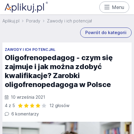
Menu
Aplikuj.pl
Porady
Zawody i ich potencjał
Powrót do kategorii
ZAWODY I ICH POTENCJAŁ
Oligofrenopedagog - czym się
zajmuje i jak można zdobyć
kwalifikacje? Zarobki
oligofrenopedagoga w Polsce
10 września 2021
4 z 5
12 głosów
Ocena: 4 z 5 | 12 głosów
6 komentarzy