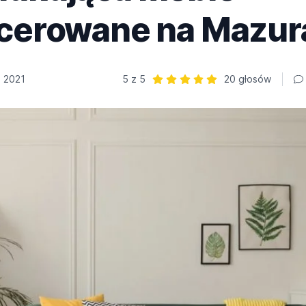
icerowane na Mazur
 2021
5 z 5
20 głosów
Ocena: 5 z 5 | 20 głosów