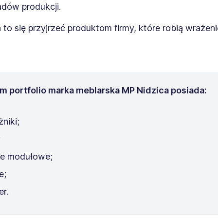
adów produkcji.
to się przyjrzeć produktom firmy, które robią wrażen
m portfolio marka meblarska MP Nidzica posiada:
niki;
;
e modułowe;
e;
er.