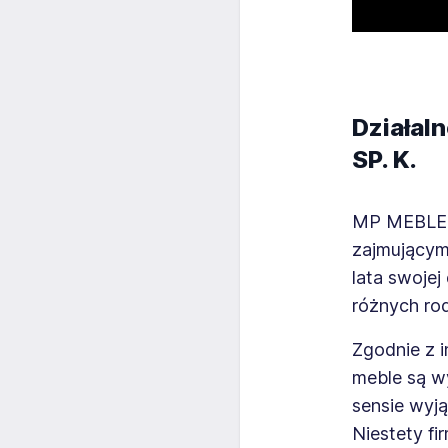
Działal
SP. K.
MP MEBLE 
zajmującym 
lata swojej
różnych ro
Zgodnie z 
meble są w
sensie wyj
Niestety fi