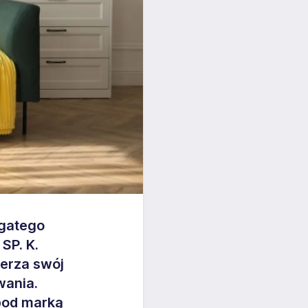
ogatego
SP. K.
zerza swój
wania.
pod marką