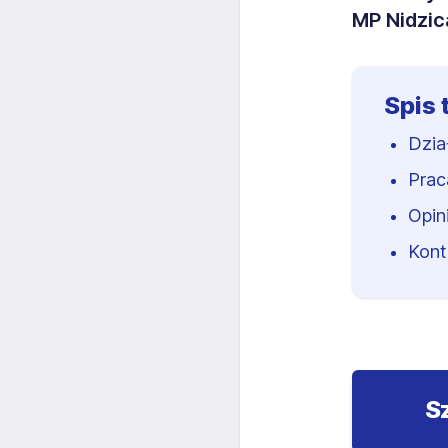
MP Nidzic
Spis 
Dzia
Prac
Opin
Kont
S