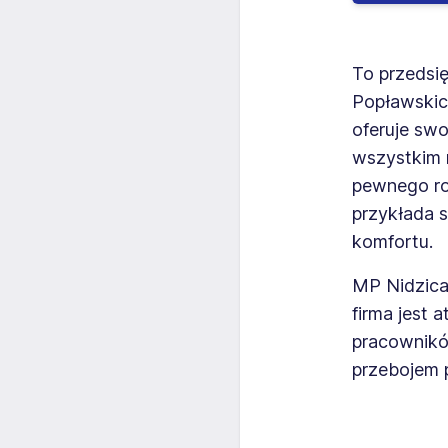
To przedsię
Popławskich
oferuje swo
wszystkim 
pewnego rod
przykłada 
komfortu.
MP Nidzica 
firma jest 
pracowników
przebojem 