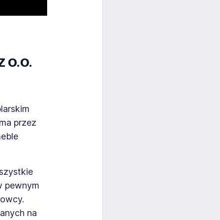
Z O.O.
larskim
rma przez
meble
szystkie
 w pewnym
howcy.
danych na