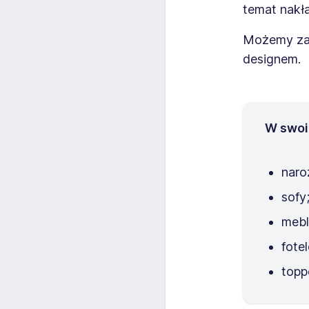
temat nakł
Możemy za 
designem.
W swoi
naroż
sofy
mebl
fotel
topp