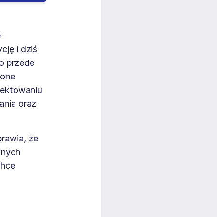
ę
cję i dziś
to przede
 one
ojektowaniu
ania oraz
prawia, że
alnych
chce