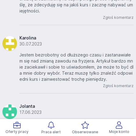
ślę, że zdecyduję się na jakiś kurs i zacznę nabywać um
iejętności.
Zgłoś komentarz
Karolina
30.07.2023
Jestem bezrobotny od dłuższego czasu i zastanawiałe
m się nad zmianą zawodu na fryzjera. Artykuł bardzo mn
ie zaciekawił i sobie to uświadomiłem, że może to być dl
a mnie dobry wybór. Teraz muszę tylko znaleźć odpowi
edni kurs i zainwestować trochę pieniędzy.
Zgłoś komentarz
Jolanta
17.06.2023
Jako fryzjer pracujący od kilku lat, mogę powiedzieć, ż
e artykuł ma wiele trafnych uwag. Bycie fryzjerem to nie
Oferty pracy
Moje konto
Praca alert
Obserwowane
tylko umiejętność obcinania włosów, ale także dbałość