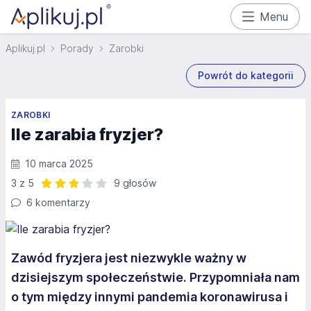
Menu
Aplikuj.pl
Porady
Zarobki
Powrót do kategorii
ZAROBKI
Ile zarabia fryzjer?
10 marca 2025
3 z 5
9 głosów
Ocena: 3 z 5 | 9 głosów
6 komentarzy
Zawód fryzjera jest niezwykle ważny w
dzisiejszym społeczeństwie. Przypomniała nam
o tym między innymi pandemia koronawirusa i