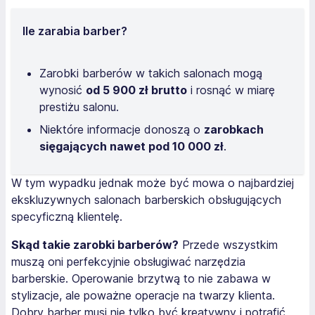
Ile zarabia barber?
Zarobki barberów w takich salonach mogą
wynosić
od 5 900 zł brutto
i rosnąć w miarę
prestiżu salonu.
Niektóre informacje donoszą o
zarobkach
sięgających nawet pod 10 000 zł
.
W tym wypadku jednak może być mowa o najbardziej
ekskluzywnych salonach barberskich obsługujących
specyficzną klientelę.
Skąd takie zarobki barberów?
Przede wszystkim
muszą oni perfekcyjnie obsługiwać narzędzia
barberskie. Operowanie brzytwą to nie zabawa w
stylizacje, ale poważne operacje na twarzy klienta.
Dobry barber musi nie tylko być kreatywny i potrafić