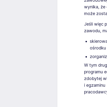
zawodowego
wynika, że 
może zosta
Jeśli więc
zawodu, ma
skierowa
ośrodku
zorgani
W tym drug
programu e
zdobytej w
i egzaminu 
pracodawc