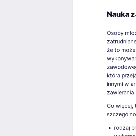
Nauka 
Osoby młodo
zatrudnian
że to może
wykonywani
zawodowe
która przej
innymi w a
zawierania
Co więcej,
szczególno
rodzaj 