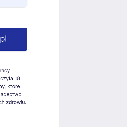
racy.
oczyła 18
by, które
wiadectwo
ch zdrowiu.