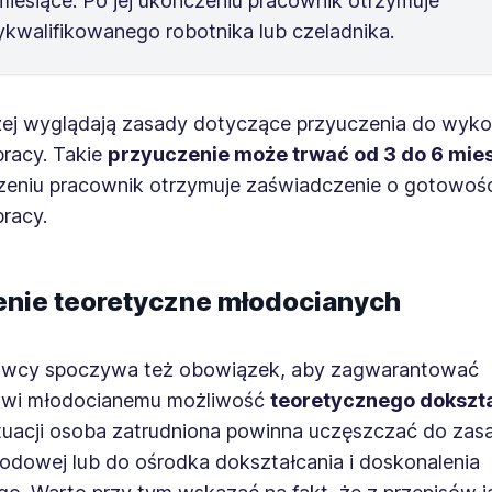
miesiące. Po jej ukończeniu pracownik otrzymuje
ykwalifikowanego robotnika lub czeladnika.
zej wyglądają zasady dotyczące przyuczenia do wyk
pracy. Takie
przyuczenie może trwać od 3 do 6 mie
zeniu pracownik otrzymuje zaświadczenie o gotowośc
pracy.
enie teoretyczne młodocianych
awcy spoczywa też obowiązek, aby zagwarantować
owi młodocianemu możliwość
teoretycznego dokszta
ytuacji osoba zatrudniona powinna uczęszczać do zas
odowej lub do ośrodka dokształcania i doskonalenia