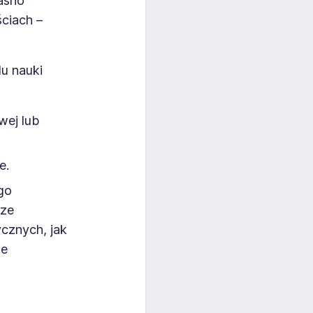
asno
ściach –
u nauki
wej lub
e.
go
 ze
cznych, jak
ie