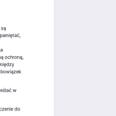
 są
pamiętać,
ia
ną ochroną,
 między
 obowiązek
eślać w
czenie do