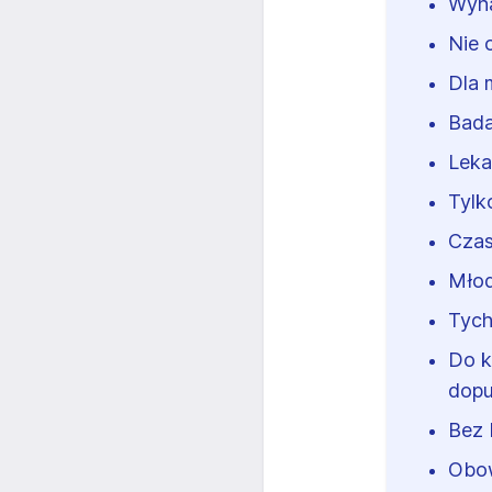
Wyna
Nie 
Dla 
Bada
Leka
Tylk
Czas
Młod
Tych
Do k
dop
Bez 
Obow