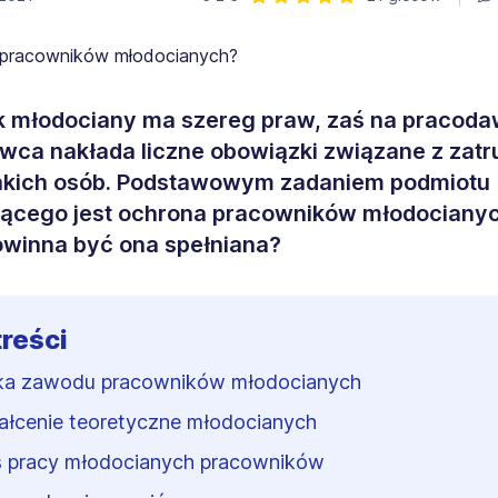
Ocena: 5 z 5 | 21 głosów
k młodociany ma szereg praw, zaś na pracod
ca nakłada liczne obowiązki związane z zatr
takich osób. Podstawowym zadaniem podmiotu
jącego jest ochrona pracowników młodocianyc
winna być ona spełniana?
treści
a zawodu pracowników młodocianych
ałcenie teoretyczne młodocianych
 pracy młodocianych pracowników