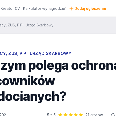
Kreator CV
Kalkulator wynagrodzeń
Dodaj ogłoszenie
acy, ZUS, PIP i Urząd Skarbowy
CY, ZUS, PIP I URZĄD SKARBOWY
czym polega ochron
cowników
docianych?
 2021
5 z 5
21 głosów