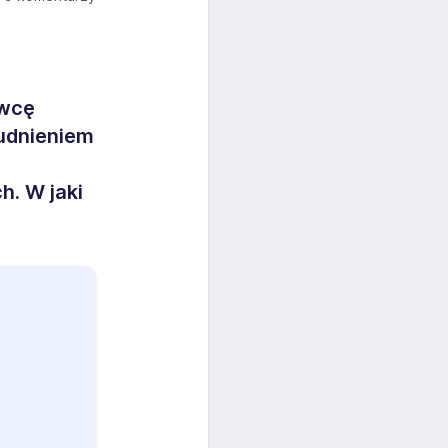
awcę
udnieniem
h. W jaki