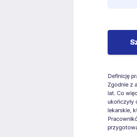
S
Definicję 
Zgodnie z a
lat. Co wię
ukończyły 
lekarskie, 
Pracownikó
przygotowa