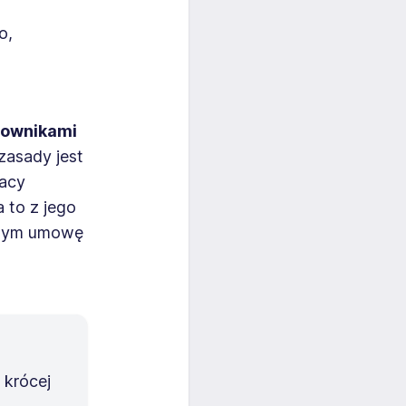
o,
cownikami
 zasady jest
racy
 to z jego
anym umowę
 krócej