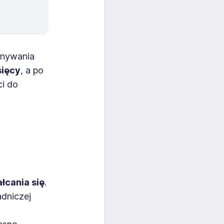
onywania
sięcy
, a po
i do
łcania się
.
adniczej