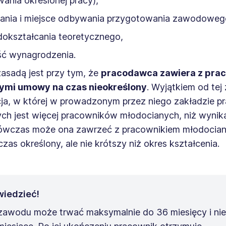
nia określonej pracy),
wania i miejsce odbywania przygotowania zawodoweg
dokształcania teoretycznego,
ć wynagrodzenia.
asadą jest przy tym, że
pracodawca zawiera z pra
ymi umowy na czas nieokreślony
. Wyjątkiem od tej
cja, w której w prowadzonym przez niego zakładzie p
ch jest więcej pracowników młodocianych, niż wynika
Wówczas może ona zawrzeć z pracownikiem młodoci
czas określony, ale nie krótszy niż okres kształcenia.
wiedzieć!
awodu może trwać maksymalnie do 36 miesięcy i nie