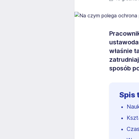
Pracowni
ustawodaw
właśnie 
zatrudnia
sposób po
Spis 
Nauk
Kszt
Czas