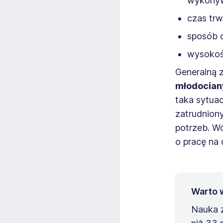
wykonywa
czas tr
sposób 
wysokoś
Generalną z
młodocian
taka sytua
zatrudniony
potrzeb. 
o pracę na 
Warto 
Nauka z