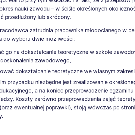
. Warto przy tym wskazać na fakt, że z przepisów j
okres nauki zawodu – w ściśle określonych okoliczno
ć przedłużony lub skrócony.
 pracodawca zatrudnia pracownika młodocianego w cel
 do wyboru dwie możliwości:
ć go na dokształcanie teoretyczne w szkole zawodo
 doskonalenia zawodowego,
zować dokształcanie teoretyczne we własnym zakresi
im przypadku niezbędne jest zrealizowanie określone
dukacyjnego, a na koniec przeprowadzenie egzaminu
iedzy. Koszty zarówno przeprowadzenia zajęć teorety
(oraz ewentualnej poprawki), stoją wówczas po stron
y.