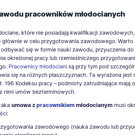
zawodu pracowników młodocianych
ciane, które nie posiadają kwalifikacji zawodowych,
e głównie w celu przygotowania zawodowego. Warto 
 odbywać się w formie nauki zawodu, przyuczenia do
a określonej pracy lub rzemieślniczego przygotowan
go.
Pracownicy młodociani
są przy tym pod szczegól
awia się na różnych płaszczyznach. Ta wyrażona jest
rt. 196 Kodeksu pracy – podmioty zatrudniające mają
 z nimi umów bezterminowych.
 taka
umowa z
pracownikiem
młodocianym
musi okr
ści:
przygotowania zawodowego (nauka zawodu lub przyu