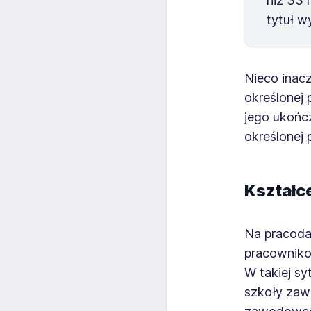
niż 33 
tytuł w
Nieco inac
określonej 
jego ukońc
określonej 
Kształc
Na pracod
pracownik
W takiej s
szkoły zaw