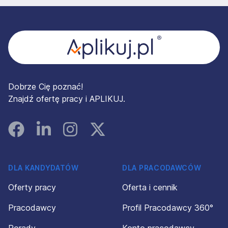
Stopka
Dobrze Cię poznać!
Znajdź ofertę pracy i APLIKUJ.
Facebook
Linked In
Instagram
Instagram
DLA KANDYDATÓW
DLA PRACODAWCÓW
Oferty pracy
Oferta i cennik
Pracodawcy
Profil Pracodawcy 360°