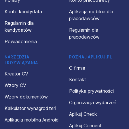
Porady
Konto pracodawcy
Konto kandydata
Aplikacja mobilna dla
pracodawców
Regulamin dla
kandydatów
Regulamin dla
pracodawców
Powiadomienia
NARZĘDZIA
POZNAJ APLIKUJ.PL
I ROZWIĄZANIA
O firmie
Kreator CV
Kontakt
Wzory CV
Polityka prywatności
Wzory dokumentów
Organizacja wydarzeń
Kalkulator wynagrodzeń
Aplikuj Check
Aplikacja mobilna Android
Aplikuj Connect