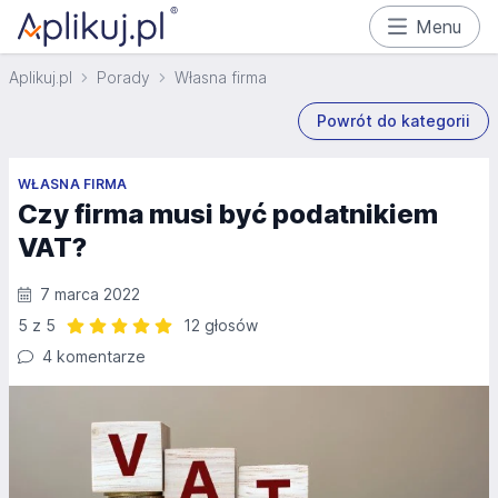
Menu
Aplikuj.pl
Porady
Własna firma
Powrót do kategorii
WŁASNA FIRMA
Czy firma musi być podatnikiem
VAT?
7 marca 2022
5 z 5
12 głosów
Ocena: 5 z 5 | 12 głosów
4 komentarze